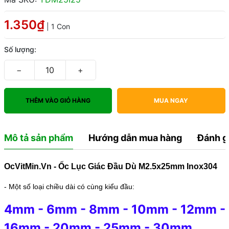
1.350₫
| 1 Con
Số lượng:
−
+
THÊM VÀO GIỎ HÀNG
MUA NGAY
Mô tả sản phẩm
Hướng dẫn mua hàng
Đánh g
OcVitMin.Vn - Ốc Lục Giác Đầu Dù M2.5x25mm Inox304
- Một số loại chiều dài có cùng kiểu đầu:
4mm
-
6mm
-
8mm
-
10mm
-
12mm
-
16mm
-
20mm
-
25mm
-
30mm