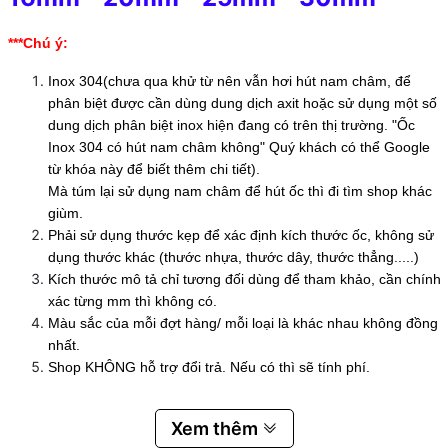
***Chú ý:
Inox 304(chưa qua khử từ nên vẫn hơi hút nam châm, để
phân biệt được cần dùng dung dịch axit hoặc sử dụng một số
dung dịch phân biệt inox hiện đang có trên thị trường. "Ốc
Inox 304 có hút nam châm không" Quý khách có thể Google
từ khóa này để biết thêm chi tiết).
Mà túm lại sử dụng nam châm để hút ốc thì đi tìm shop khác
giùm.
Phải sử dụng thước kẹp để xác định kích thước ốc, không sử
dụng thước khác (thước nhựa, thước dây, thước thẳng.....)
Kích thước mô tả chỉ tương đối dùng để tham khảo, cần chính
xác từng mm thì không có.
Màu sắc của mỗi đợt hàng/ mỗi loại là khác nhau không đồng
nhất.
Shop KHÔNG hỗ trợ đổi trả. Nếu có thì sẽ tính phí.
Xem thêm