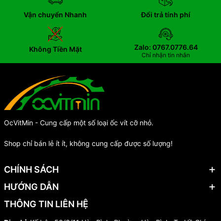
Vận chuyển Nhanh
Đổi trả tính phí
Zalo: 0767.0776.64
Không Tiền Mặt
Chỉ nhận tin nhắn
OcVitMin - Cung cấp một số loại ốc vít cỡ nhỏ.
Shop chỉ bán lẻ ít ít, không cung cấp được số lượng!
CHÍNH SÁCH
HƯỚNG DẪN
THÔNG TIN LIÊN HỆ