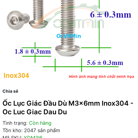
Chia sẻ
Ốc Lục Giác Đầu Dù M3x6mm Inox304 -
Oc Luc Giac Dau Du
Tình trạng:
Còn hàng
Tồn kho: 2047 sản phẩm
Mã SKU:
YDM3I6