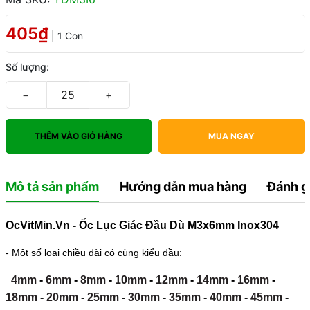
405₫
| 1 Con
Số lượng:
−
+
THÊM VÀO GIỎ HÀNG
MUA NGAY
Mô tả sản phẩm
Hướng dẫn mua hàng
Đánh g
OcVitMin.Vn - Ốc Lục Giác Đầu Dù M3x6mm Inox304
- Một số loại chiều dài có cùng kiểu đầu:
4mm
-
6mm
-
8mm
-
10mm
-
12mm
-
14mm
-
16mm
-
18mm
-
20mm
-
25mm
-
30mm
-
35mm
-
40mm
-
45mm
-