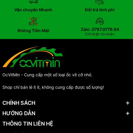
Vận chuyển Nhanh
Đổi trả tính phí
Zalo: 0767.0776.64
Không Tiền Mặt
Chỉ nhận tin nhắn
OcVitMin - Cung cấp một số loại ốc vít cỡ nhỏ.
Shop chỉ bán lẻ ít ít, không cung cấp được số lượng!
CHÍNH SÁCH
HƯỚNG DẪN
THÔNG TIN LIÊN HỆ