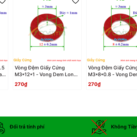
.5
Vòng Đệm Giấy Cứng
Vòng Đệm Giấy Cứn
ay
M3*12*1 - Vong Dem Long
M3*8*0.8 - Vong De
Den Giay Cung
Den Giay Cung
270₫
270₫
Đổi trả tính phí
Không Tiề