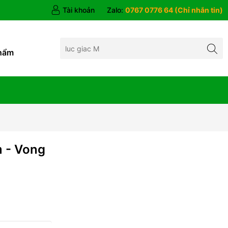
Tài khoản
Zalo:
0767 0776 64 (Chỉ nhắn tin)
hẩm
 - Vong