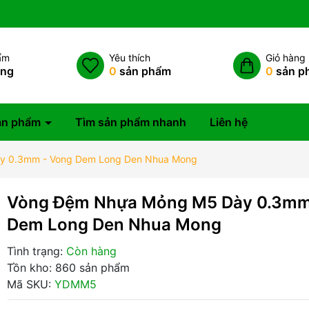
ẩm
Yêu thích
Giỏ hàng
àng
0
sản phẩm
0
sản p
ản phẩm
Tìm sản phẩm nhanh
Liên hệ
y 0.3mm - Vong Dem Long Den Nhua Mong
Vòng Đệm Nhựa Mỏng M5 Dày 0.3mm
Dem Long Den Nhua Mong
Tình trạng:
Còn hàng
Tồn kho: 860 sản phẩm
Mã SKU:
YDMM5