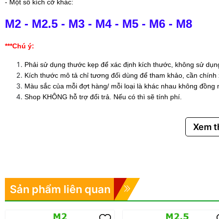
- Một số kích cỡ khác:
M2
-
M2.5
-
M3
-
M4
-
M5
-
M6
-
M8
***Chú ý:
Phải sử dụng thước kẹp để xác định kích thước, không sử dụng
Kích thước mô tả chỉ tương đối dùng để tham khảo, cần chính
Màu sắc của mỗi đợt hàng/ mỗi loại là khác nhau không đồng 
Shop KHÔNG hỗ trợ đổi trả. Nếu có thì sẽ tính phí.
Xem 
Sản phẩm liên quan