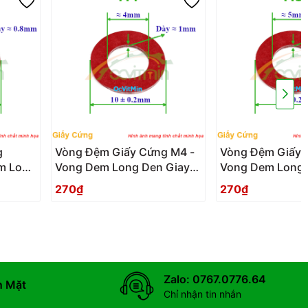
g
Vòng Đệm Giấy Cứng M4 -
Vòng Đệm Giấy 
m Long
Vong Dem Long Den Giay
Vong Dem Long 
Cung
Cung
270₫
270₫
Zalo: 0767.0776.64
n Mặt
Chỉ nhận tin nhắn