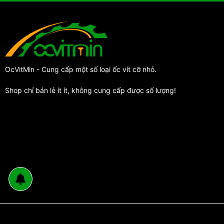
OcVitMin - Cung cấp một số loại ốc vít cỡ nhỏ.
Shop chỉ bán lẻ ít ít, không cung cấp được số lượng!