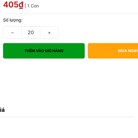
405₫
| 1 Con
Số lượng:
−
+
THÊM VÀO GIỎ HÀNG
MUA NGA
iá