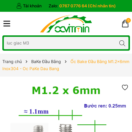
Tài khoản
Zalo:
0767 0776 64 (Chỉ nhắn tin)
0
Trang chủ
BaKe Đầu Bằng
Ốc Bake Đầu Bằng M1.2x6mm
Inox304 - Oc PaKe Dau Bang