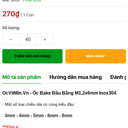
270₫
| 1 Con
Số lượng:
−
+
THÊM VÀO GIỎ HÀNG
MUA NGAY
Mô tả sản phẩm
Hướng dẫn mua hàng
Đánh g
OcVitMin.Vn - Ốc Bake Đầu Bằng M1.2x6mm Inox304
- Một số loại chiều dài có cùng kiểu đầu:
3mm
-
4mm
-
5mm
-
6mm
-
8mm
***Chú ý: