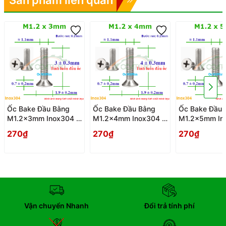
Ốc Bake Đầu Bằng
Ốc Bake Đầu Bằng
Ốc Bake Đầu 
M1.2x3mm Inox304 -
M1.2x4mm Inox304 -
M1.2x5mm In
Oc PaKe Dau Bang
Oc PaKe Dau Bang
Oc PaKe Dau 
270₫
270₫
270₫
Vận chuyển Nhanh
Đổi trả tính phí