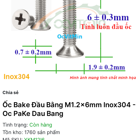
Chia sẻ
Ốc Bake Đầu Bằng M1.2x6mm Inox304 -
Oc PaKe Dau Bang
Tình trạng:
Còn hàng
Tồn kho: 1760 sản phẩm
Mã SKU:
YKM12I6