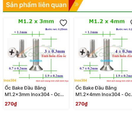
Sản phẩm liên quan
Ốc Bake Đầu Bằng
Ốc Bake Đầu Bằng
M1.2x3mm Inox304 - Oc
M1.2x4mm Inox304 - Oc
PaKe Dau Bang
PaKe Dau Bang
270₫
270₫