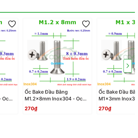
Ốc Bake Đầu Bằng
Ốc Bake Đầu Bằ
- Oc
M1.2x8mm Inox304 - Oc
M1x3mm Inox30
PaKe Dau Bang
PaKe Dau Bang
270₫
270₫