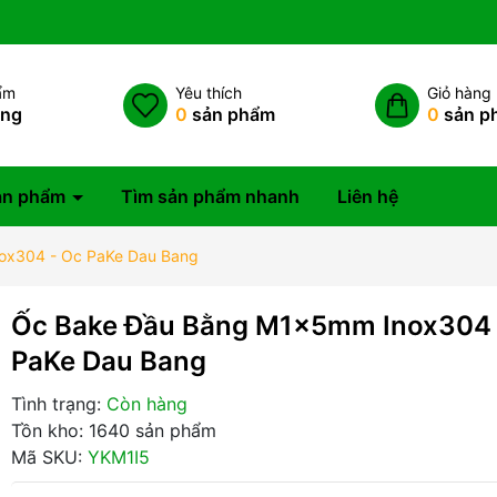
ẩm
Yêu thích
Giỏ hàng
àng
0
sản phẩm
0
sản p
ản phẩm
Tìm sản phẩm nhanh
Liên hệ
ox304 - Oc PaKe Dau Bang
Ốc Bake Đầu Bằng M1x5mm Inox304 
PaKe Dau Bang
Tình trạng:
Còn hàng
Tồn kho: 1640 sản phẩm
Mã SKU:
YKM1I5