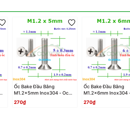
Ốc Bake Đầu Bằng
Ốc Bake Đầu Bằng
M1.2x5mm Inox304 - Oc
M1.2x6mm Inox304 
PaKe Dau Bang
PaKe Dau Bang
270₫
270₫