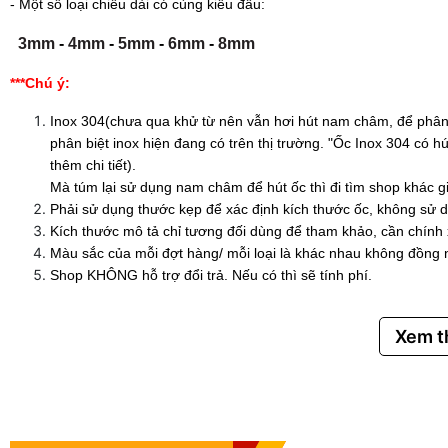
- Một số loại chiều dài có cùng kiểu đầu:
3mm
-
4mm
-
5mm
-
6mm
-
8mm
***Chú ý:
Inox 304(chưa qua khử từ nên vẫn hơi hút nam châm, để phân 
phân biệt inox hiện đang có trên thị trường. "Ốc Inox 304 có
thêm chi tiết).
Mà túm lại sử dụng nam châm để hút ốc thì đi tìm shop khác g
Phải sử dụng thước kẹp để xác định kích thước ốc, không sử d
Kích thước mô tả chỉ tương đối dùng để tham khảo, cần chính
Màu sắc của mỗi đợt hàng/ mỗi loại là khác nhau không đồng 
Shop KHÔNG hỗ trợ đổi trả. Nếu có thì sẽ tính phí.
Xem 