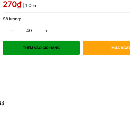
270₫
| 1 Con
Số lượng:
−
+
THÊM VÀO GIỎ HÀNG
MUA NGA
iá