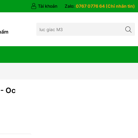
Tài khoản
Zalo:
0767 0776 64 (Chỉ nhắn tin)
hẩm
- Oc