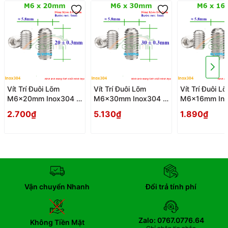
Vít Trí Đuôi Lõm
Vít Trí Đuôi Lõm
Vít Trí Đuôi L
M6x20mm Inox304 -
M6x30mm Inox304 -
M6x16mm Ino
Vit Tri Duoi Lom
Vit Tri Duoi Lom
Vit Tri Duoi L
2.700₫
5.130₫
1.890₫
Vận chuyển Nhanh
Đổi trả tính phí
Zalo: 0767.0776.64
Không Tiền Mặt