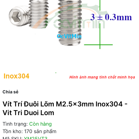
Chia sẻ
Vít Trí Đuôi Lõm M2.5x3mm Inox304 -
Vit Tri Duoi Lom
Tình trạng:
Còn hàng
Tồn kho: 170 sản phẩm
Mã SKU:
YM25VT3