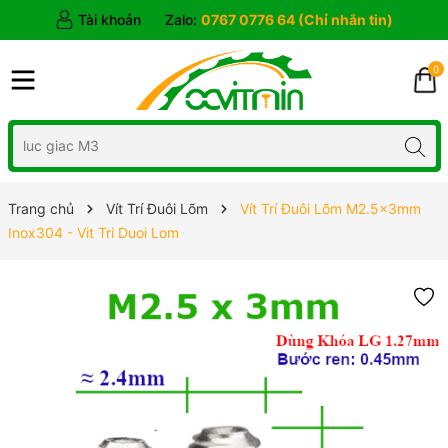
Tài khoản
Zalo:
0767 0776 64 (Chỉ nhắn tin)
0
Trang chủ
Vít Trí Đuôi Lõm
Vít Trí Đuôi Lõm M2.5x3mm
Inox304 - Vit Tri Duoi Lom