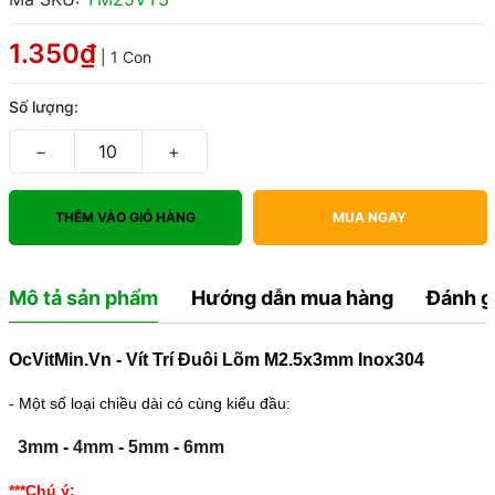
1.350₫
| 1 Con
Số lượng:
−
+
THÊM VÀO GIỎ HÀNG
MUA NGAY
Mô tả sản phẩm
Hướng dẫn mua hàng
Đánh g
OcVitMin.Vn - Vít Trí Đuôi Lõm M2.5x3mm Inox304
- Một số loại chiều dài có cùng kiểu đầu:
3mm
-
4mm
-
5mm
-
6mm
***Chú ý: