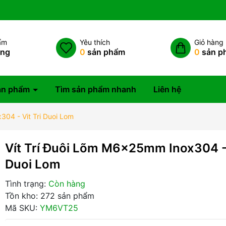
ẩm
Yêu thích
Giỏ hàng
àng
0
sản phẩm
0
sản p
ản phẩm
Tìm sản phẩm nhanh
Liên hệ
304 - Vit Tri Duoi Lom
Vít Trí Đuôi Lõm M6x25mm Inox304 - 
Duoi Lom
Tình trạng:
Còn hàng
Tồn kho: 272 sản phẩm
Mã SKU:
YM6VT25