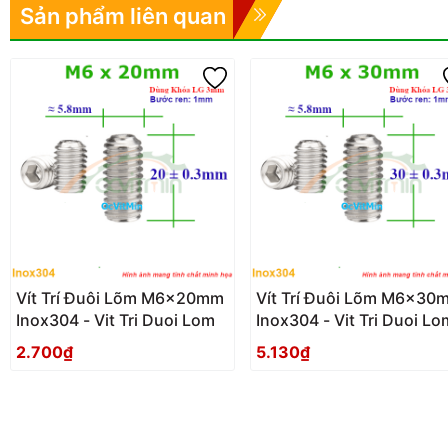
Sản phẩm liên quan
Vít Trí Đuôi Lõm M6x20mm
Vít Trí Đuôi Lõm M6x30
Inox304 - Vit Tri Duoi Lom
Inox304 - Vit Tri Duoi Lo
2.700₫
5.130₫