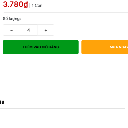
3.780₫
| 1 Con
Số lượng:
−
+
THÊM VÀO GIỎ HÀNG
MUA NGA
iá