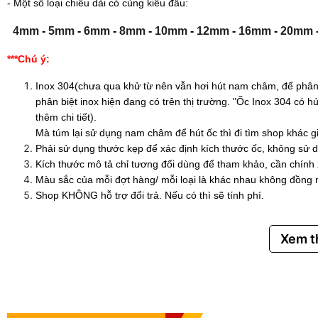
- Một số loại chiều dài có cùng kiểu đầu:
4mm
-
5mm
-
6mm
-
8mm
-
10mm
-
12mm
-
16mm
-
20mm
***Chú ý:
Inox 304(chưa qua khử từ nên vẫn hơi hút nam châm, để phân 
phân biệt inox hiện đang có trên thị trường. "Ốc Inox 304 có
thêm chi tiết).
Mà túm lại sử dụng nam châm để hút ốc thì đi tìm shop khác g
Phải sử dụng thước kẹp để xác định kích thước ốc, không sử d
Kích thước mô tả chỉ tương đối dùng để tham khảo, cần chính
Màu sắc của mỗi đợt hàng/ mỗi loại là khác nhau không đồng 
Shop KHÔNG hỗ trợ đổi trả. Nếu có thì sẽ tính phí.
Xem 