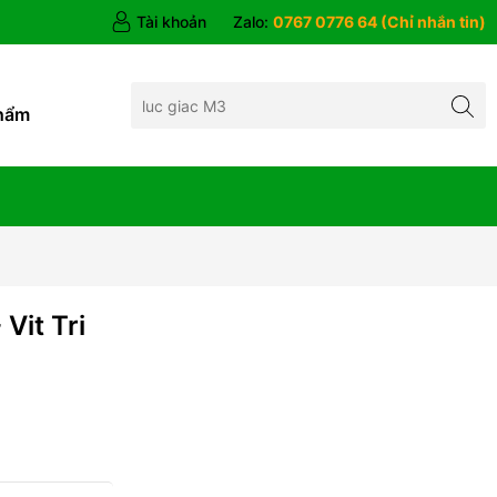
Tài khoản
Zalo:
0767 0776 64 (Chỉ nhắn tin)
hẩm
Vit Tri