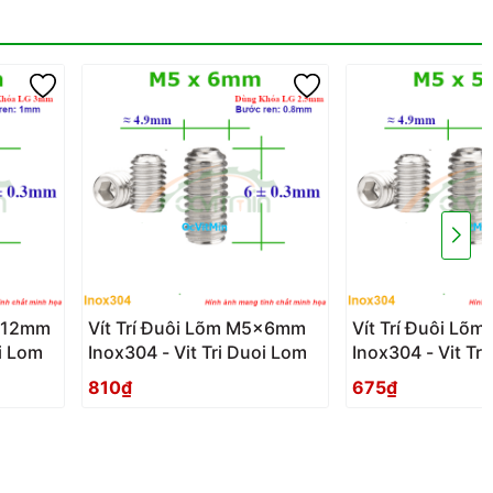
6x12mm
Vít Trí Đuôi Lõm M5x6mm
Vít Trí Đuôi L
oi Lom
Inox304 - Vit Tri Duoi Lom
Inox304 - Vit Tr
810₫
675₫