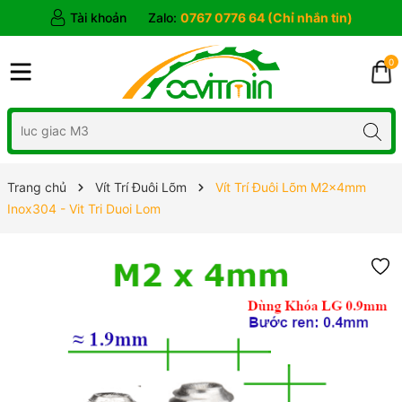
Tài khoản
Zalo:
0767 0776 64 (Chỉ nhắn tin)
0
Trang chủ
Vít Trí Đuôi Lõm
Vít Trí Đuôi Lõm M2x4mm
Inox304 - Vit Tri Duoi Lom