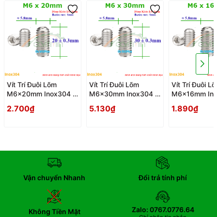
Vít Trí Đuôi Lõm
Vít Trí Đuôi Lõm
Vít Trí Đuôi L
M6x20mm Inox304 -
M6x30mm Inox304 -
M6x16mm Ino
Vit Tri Duoi Lom
Vit Tri Duoi Lom
Vit Tri Duoi L
2.700₫
5.130₫
1.890₫
Vận chuyển Nhanh
Đổi trả tính phí
Zalo: 0767.0776.64
Không Tiền Mặt