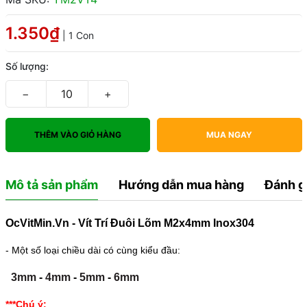
1.350₫
| 1 Con
Số lượng:
−
+
THÊM VÀO GIỎ HÀNG
MUA NGAY
Mô tả sản phẩm
Hướng dẫn mua hàng
Đánh g
OcVitMin.Vn - Vít Trí Đuôi Lõm M2x4mm Inox304
- Một số loại chiều dài có cùng kiểu đầu:
3mm
-
4mm
-
5mm
-
6mm
***Chú ý: