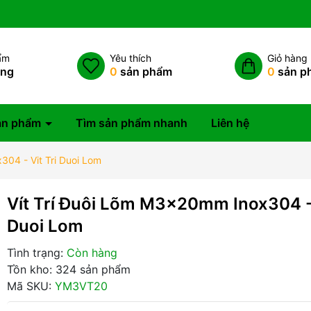
ẩm
Yêu thích
Giỏ hàng
àng
0
sản phẩm
0
sản p
ản phẩm
Tìm sản phẩm nhanh
Liên hệ
304 - Vit Tri Duoi Lom
Vít Trí Đuôi Lõm M3x20mm Inox304 - 
Duoi Lom
Tình trạng:
Còn hàng
Tồn kho: 324 sản phẩm
Mã SKU:
YM3VT20