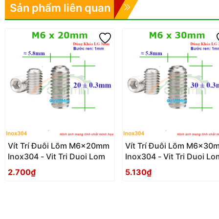
Sản phẩm liên quan
Vít Trí Đuôi Lõm M6x20mm
Vít Trí Đuôi Lõm M6x30
Inox304 - Vit Tri Duoi Lom
Inox304 - Vit Tri Duoi Lo
2.700₫
5.130₫