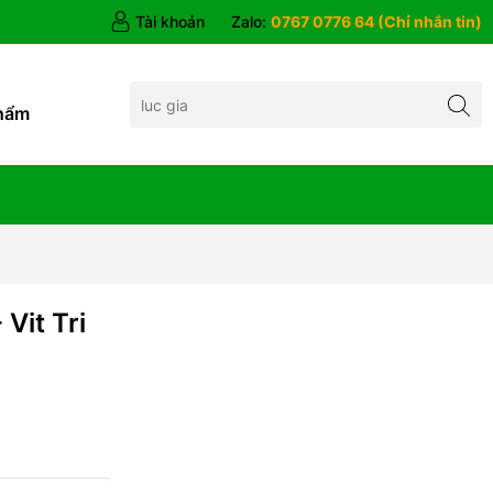
Tài khoản
Zalo:
0767 0776 64 (Chỉ nhắn tin)
hẩm
Vit Tri