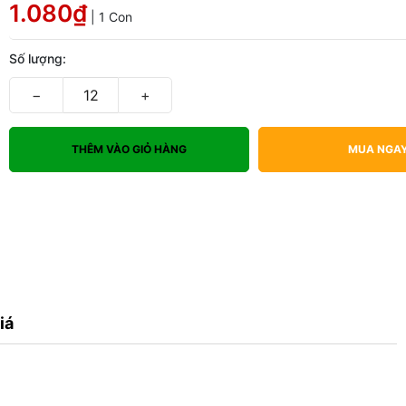
1.080₫
| 1 Con
Số lượng:
−
+
THÊM VÀO GIỎ HÀNG
MUA NGA
iá