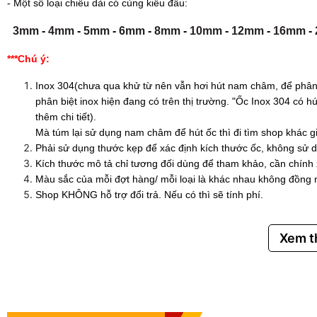
- Một số loại chiều dài có cùng kiểu đầu:
3mm
-
4mm
-
5mm
-
6mm
-
8mm
-
10mm
-
12mm
-
16mm
-
***Chú ý:
Inox 304(chưa qua khử từ nên vẫn hơi hút nam châm, để phân 
phân biệt inox hiện đang có trên thị trường. "Ốc Inox 304 có
thêm chi tiết).
Mà túm lại sử dụng nam châm để hút ốc thì đi tìm shop khác g
Phải sử dụng thước kẹp để xác định kích thước ốc, không sử d
Kích thước mô tả chỉ tương đối dùng để tham khảo, cần chính
Màu sắc của mỗi đợt hàng/ mỗi loại là khác nhau không đồng 
Shop KHÔNG hỗ trợ đổi trả. Nếu có thì sẽ tính phí.
Xem 