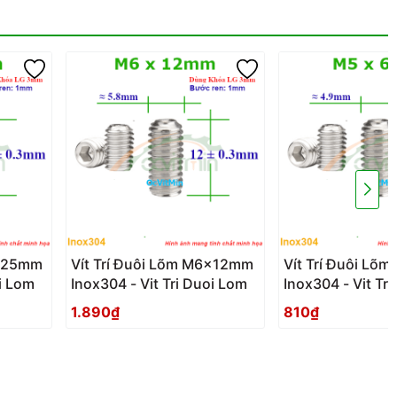
6x25mm
Vít Trí Đuôi Lõm M6x12mm
Vít Trí Đuôi L
oi Lom
Inox304 - Vit Tri Duoi Lom
Inox304 - Vit Tr
1.890₫
810₫