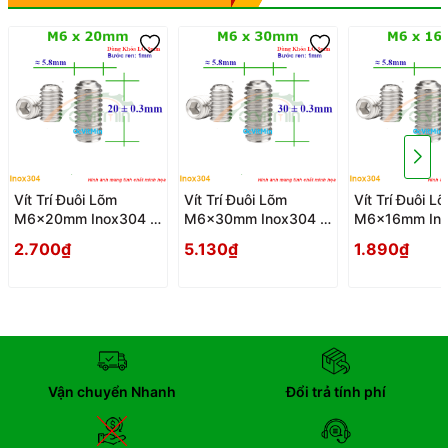
Vít Trí Đuôi Lõm
Vít Trí Đuôi Lõm
Vít Trí Đuôi L
M6x20mm Inox304 -
M6x30mm Inox304 -
M6x16mm Ino
Vit Tri Duoi Lom
Vit Tri Duoi Lom
Vit Tri Duoi L
2.700₫
5.130₫
1.890₫
Vận chuyển Nhanh
Đổi trả tính phí