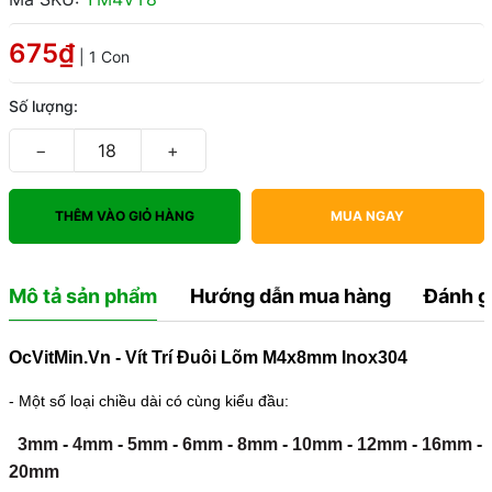
675₫
| 1 Con
Số lượng:
−
+
THÊM VÀO GIỎ HÀNG
MUA NGAY
Mô tả sản phẩm
Hướng dẫn mua hàng
Đánh g
OcVitMin.Vn - Vít Trí Đuôi Lõm M4x8mm Inox304
- Một số loại chiều dài có cùng kiểu đầu:
3mm
-
4mm
-
5mm
-
6mm
-
8mm
-
10mm
-
12mm
-
16mm
-
20mm