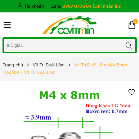
Tài khoản
Zalo:
0767 0776 64 (Chỉ nhắn tin)
0
Trang chủ
Vít Trí Đuôi Lõm
Vít Trí Đuôi Lõm M4x8mm
Inox304 - Vit Tri Duoi Lom