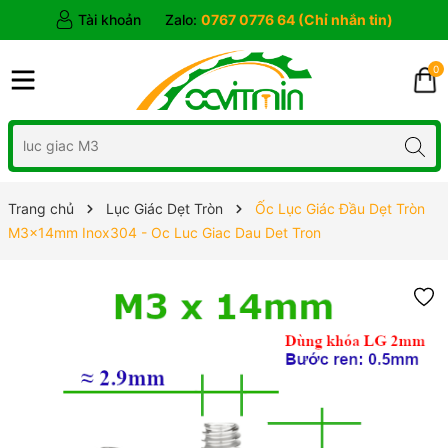
Tài khoản
Zalo:
0767 0776 64 (Chỉ nhắn tin)
0
Trang chủ
Lục Giác Dẹt Tròn
Ốc Lục Giác Đầu Dẹt Tròn
M3x14mm Inox304 - Oc Luc Giac Dau Det Tron