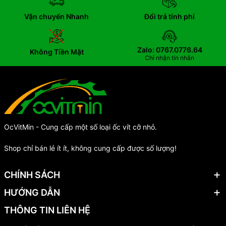
Vận chuyển Nhanh
Đổi trả tính phí
Zalo: 0767.0776.64
Không Tiền Mặt
Chỉ nhận tin nhắn
OcVitMin - Cung cấp một số loại ốc vít cỡ nhỏ.
Shop chỉ bán lẻ ít ít, không cung cấp được số lượng!
CHÍNH SÁCH
HƯỚNG DẪN
THÔNG TIN LIÊN HỆ