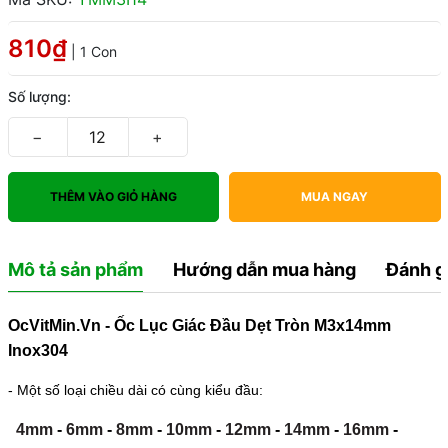
810₫
| 1 Con
Số lượng:
−
+
THÊM VÀO GIỎ HÀNG
MUA NGAY
Mô tả sản phẩm
Hướng dẫn mua hàng
Đánh g
OcVitMin.Vn - Ốc Lục Giác Đầu Dẹt Tròn M3x14mm
Inox304
- Một số loại chiều dài có cùng kiểu đầu:
4mm
-
6mm
-
8mm
-
10mm
-
12mm
-
14mm
-
16mm
-