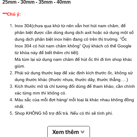
25mm
-
30mm
-
35mm
-
40mm
***Chú ý:
Inox 304(chưa qua khử từ nên vẫn hơi hút nam châm, để
phân biệt được cần dùng dung dịch axit hoặc sử dụng một số
dung dịch phân biệt inox hiện đang có trên thị trường. "Ốc
Inox 304 có hút nam châm không" Quý khách có thể Google
từ khóa này để biết thêm chi tiết).
Mà túm lại sử dụng nam châm để hút ốc thì đi tìm shop khác
giùm.
Phải sử dụng thước kẹp để xác định kích thước ốc, không sử
dụng thước khác (thước nhựa, thước dây, thước thẳng.....)
Kích thước mô tả chỉ tương đối dùng để tham khảo, cần chính
xác từng mm thì không có.
Màu sắc của mỗi đợt hàng/ mỗi loại là khác nhau không đồng
nhất.
Shop KHÔNG hỗ trợ đổi trả. Nếu có thì sẽ tính phí.
Xem thêm