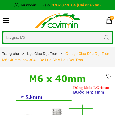
Tài khoản
Zalo:
0767 0776 64 (Chỉ nhắn tin)
0
Trang chủ
Lục Giác Dẹt Tròn
Ốc Lục Giác Đầu Dẹt Tròn
M6x40mm Inox304 - Oc Luc Giac Dau Det Tron