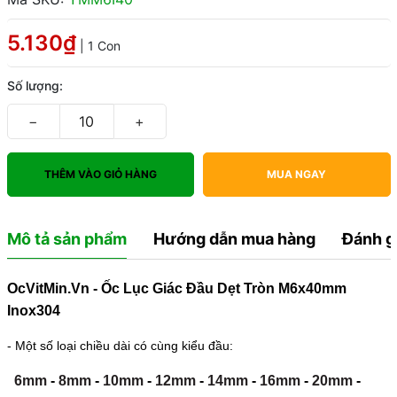
5.130₫
| 1 Con
Số lượng:
−
+
THÊM VÀO GIỎ HÀNG
MUA NGAY
Mô tả sản phẩm
Hướng dẫn mua hàng
Đánh g
OcVitMin.Vn - Ốc Lục Giác Đầu Dẹt Tròn M6x40mm
Inox304
- Một số loại chiều dài có cùng kiểu đầu:
6mm
-
8mm
-
10mm
-
12mm
-
14mm
-
16mm
-
20mm
-