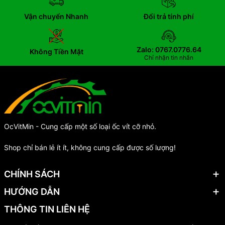
Vận chuyển Nhanh
Đổi trả tính phí
Zalo: 0767.0776.64
Không Tiền Mặt
Chỉ nhận tin nhắn
OcVitMin - Cung cấp một số loại ốc vít cỡ nhỏ.
Shop chỉ bán lẻ ít ít, không cung cấp được số lượng!
CHÍNH SÁCH
HƯỚNG DẪN
THÔNG TIN LIÊN HỆ