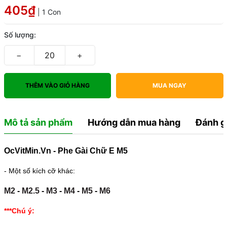
405₫
| 1 Con
Số lượng:
−
+
THÊM VÀO GIỎ HÀNG
MUA NGAY
Mô tả sản phẩm
Hướng dẫn mua hàng
Đánh g
OcVitMin.Vn - Phe Gài Chữ E M5
- Một số kích cỡ khác:
M2
-
M2.5
-
M3
-
M4
-
M5
-
M6
***Chú ý: