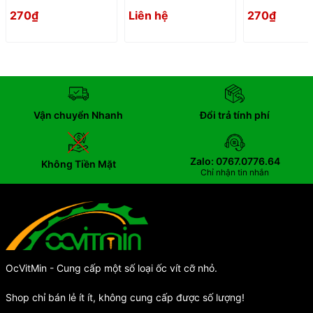
304
270₫
Liên hệ
270₫
Vận chuyển Nhanh
Đổi trả tính phí
Zalo: 0767.0776.64
Không Tiền Mặt
Chỉ nhận tin nhắn
OcVitMin - Cung cấp một số loại ốc vít cỡ nhỏ.
Shop chỉ bán lẻ ít ít, không cung cấp được số lượng!