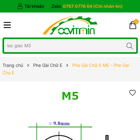
Tài khoản
Zalo:
0767 0776 64 (Chỉ nhắn tin)
0
Trang chủ
Phe Gài Chữ E
Phe Gài Chữ E M5 - Phe Gai
Chu E