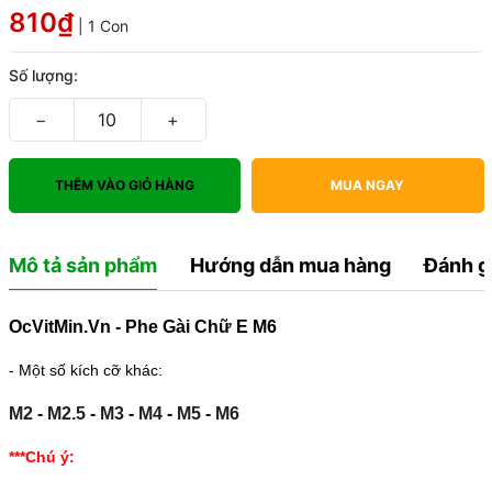
810₫
| 1 Con
Số lượng:
−
+
THÊM VÀO GIỎ HÀNG
MUA NGAY
Mô tả sản phẩm
Hướng dẫn mua hàng
Đánh g
OcVitMin.Vn - Phe Gài Chữ E M6
- Một số kích cỡ khác:
M2
-
M2.5
-
M3
-
M4
-
M5
-
M6
***Chú ý: