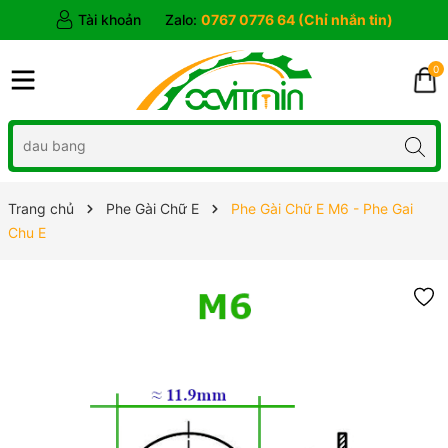
Tài khoản
Zalo:
0767 0776 64 (Chỉ nhắn tin)
0
Trang chủ
Phe Gài Chữ E
Phe Gài Chữ E M6 - Phe Gai
Chu E