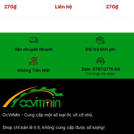
304
270₫
Liên hệ
270₫
Vận chuyển Nhanh
Đổi trả tính phí
Zalo: 0767.0776.64
Không Tiền Mặt
Chỉ nhận tin nhắn
OcVitMin - Cung cấp một số loại ốc vít cỡ nhỏ.
Shop chỉ bán lẻ ít ít, không cung cấp được số lượng!