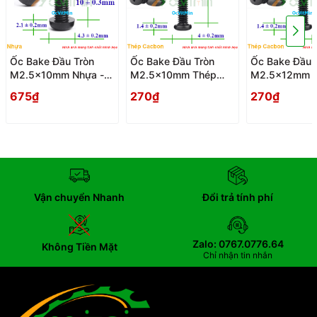
Ốc Bake Đầu Tròn
Ốc Bake Đầu Tròn
Ốc Bake Đầu 
M2.5x10mm Nhựa -
M2.5x10mm Thép
M2.5x12mm 
Oc PaKe Dau Tron
Cacbon - Oc PaKe
Cacbon - Oc 
675₫
270₫
270₫
Dau Tron
Dau Tron
Vận chuyển Nhanh
Đổi trả tính phí
Zalo: 0767.0776.64
Không Tiền Mặt
Chỉ nhận tin nhắn