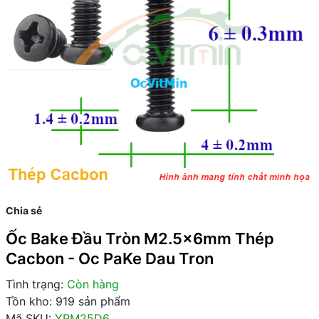
Chia sẻ
Ốc Bake Đầu Tròn M2.5x6mm Thép
Cacbon - Oc PaKe Dau Tron
Tình trạng:
Còn hàng
Tồn kho: 919 sản phẩm
Mã SKU:
YPM25D6