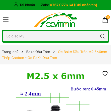
Tài khoản
Zalo:
0767 0776 64 (Chỉ nhắn tin)
0
Trang chủ
Bake Đầu Tròn
Ốc Bake Đầu Tròn M2.5x6mm
Thép Cacbon - Oc PaKe Dau Tron