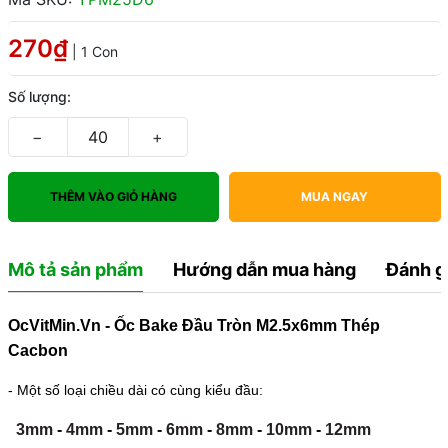
270₫
| 1 Con
Số lượng:
−
+
THÊM VÀO GIỎ HÀNG
MUA NGAY
Mô tả sản phẩm
Hướng dẫn mua hàng
Đánh g
OcVitMin.Vn - Ốc Bake Đầu Tròn M2.5x6mm Thép
Cacbon
- Một số loại chiều dài có cùng kiểu đầu:
3mm
-
4mm
-
5mm
-
6mm
-
8mm
-
10mm
-
12mm