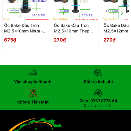
Ốc Bake Đầu Tròn
Ốc Bake Đầu Tròn
Ốc Bake Đầu 
M2.5x10mm Nhựa -
M2.5x10mm Thép
M2.5x12mm 
Oc PaKe Dau Tron
Cacbon - Oc PaKe
Cacbon - Oc 
675₫
270₫
270₫
Dau Tron
Dau Tron
Vận chuyển Nhanh
Đổi trả tính phí
Zalo: 0767.0776.64
Không Tiền Mặt
Chỉ nhận tin nhắn