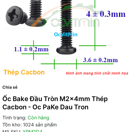
Chia sẻ
Ốc Bake Đầu Tròn M2x4mm Thép
Cacbon - Oc PaKe Dau Tron
Tình trạng:
Còn hàng
Tồn kho: 1024 sản phẩm
Mã SKU:
YPM2D4