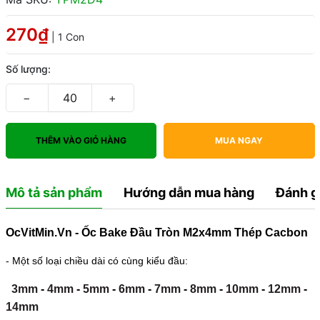
270₫
| 1 Con
Số lượng:
−
+
THÊM VÀO GIỎ HÀNG
MUA NGAY
Mô tả sản phẩm
Hướng dẫn mua hàng
Đánh g
OcVitMin.Vn - Ốc Bake Đầu Tròn M2x4mm Thép Cacbon
- Một số loại chiều dài có cùng kiểu đầu:
3mm
-
4mm
-
5mm
-
6mm
-
7mm
-
8mm
-
10mm
-
12mm
-
14mm