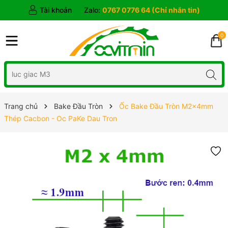
Tài khoản
Zalo:
0767 0776 64 (Chỉ nhắn tin)
0
Trang chủ
Bake Đầu Tròn
Ốc Bake Đầu Tròn M2x4mm
Thép Cacbon - Oc PaKe Dau Tron