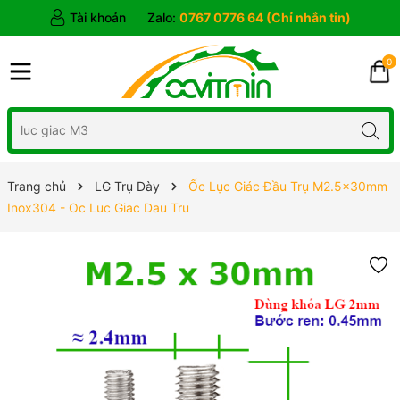
Tài khoản
Zalo:
0767 0776 64 (Chỉ nhắn tin)
0
Trang chủ
LG Trụ Dày
Ốc Lục Giác Đầu Trụ M2.5x30mm
Inox304 - Oc Luc Giac Dau Tru