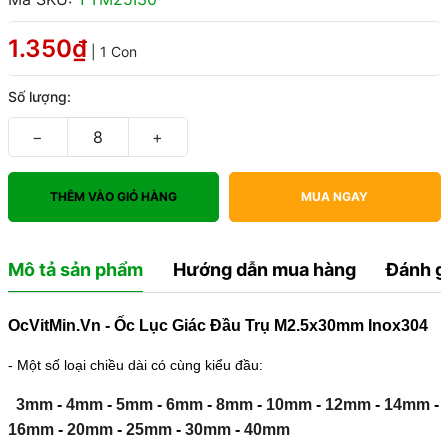
1.350₫
| 1 Con
Số lượng:
−
+
THÊM VÀO GIỎ HÀNG
MUA NGAY
Mô tả sản phẩm
Hướng dẫn mua hàng
Đánh g
OcVitMin.Vn - Ốc Lục Giác Đầu Trụ M2.5x30mm Inox304
- Một số loại chiều dài có cùng kiểu đầu:
3mm
-
4mm
-
5mm
-
6mm
-
8mm
-
10mm
-
12mm
-
14mm
-
16mm
-
20mm
-
25mm
-
30mm
-
40mm