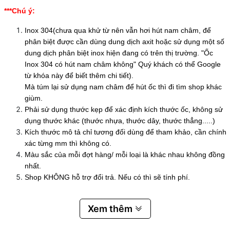
***Chú ý:
Inox 304(chưa qua khử từ nên vẫn hơi hút nam châm, để
phân biệt được cần dùng dung dịch axit hoặc sử dụng một số
dung dịch phân biệt inox hiện đang có trên thị trường. "Ốc
Inox 304 có hút nam châm không" Quý khách có thể Google
từ khóa này để biết thêm chi tiết).
Mà túm lại sử dụng nam châm để hút ốc thì đi tìm shop khác
giùm.
Phải sử dụng thước kẹp để xác định kích thước ốc, không sử
dụng thước khác (thước nhựa, thước dây, thước thẳng.....)
Kích thước mô tả chỉ tương đối dùng để tham khảo, cần chính
xác từng mm thì không có.
Màu sắc của mỗi đợt hàng/ mỗi loại là khác nhau không đồng
nhất.
Shop KHÔNG hỗ trợ đổi trả. Nếu có thì sẽ tính phí.
Xem thêm