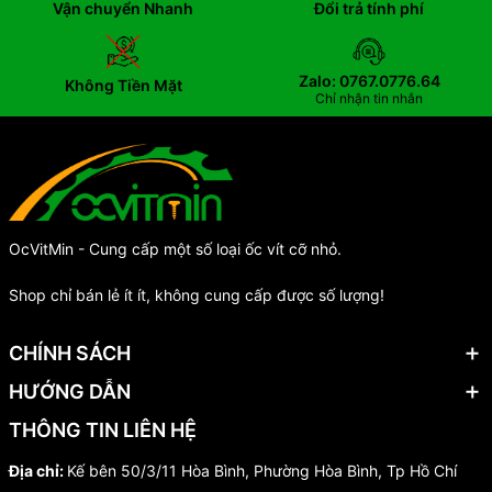
Vận chuyển Nhanh
Đổi trả tính phí
Zalo: 0767.0776.64
Không Tiền Mặt
Chỉ nhận tin nhắn
OcVitMin - Cung cấp một số loại ốc vít cỡ nhỏ.
Shop chỉ bán lẻ ít ít, không cung cấp được số lượng!
CHÍNH SÁCH
HƯỚNG DẪN
THÔNG TIN LIÊN HỆ
Địa chỉ:
Kế bên 50/3/11 Hòa Bình, Phường Hòa Bình, Tp Hồ Chí