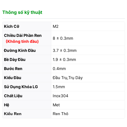
Thông số kỹ thuật
Kích Cỡ
M2
Chiều Dài Phần Ren
8 ± 0.3mm
(Không tính đầu)
Đường Kính Đầu
3.7 ± 0.3mm
Bề Dày Đầu
1.9 ± 0.3mm
Bước Ren
0.4mm
Kiểu Đầu
Đầu Trụ,Trụ Dày
Sử Dụng Khóa LG
1.5mm
Chất Liệu
Inox304
Hệ
Met
Kiểu Ren
Ren Thô