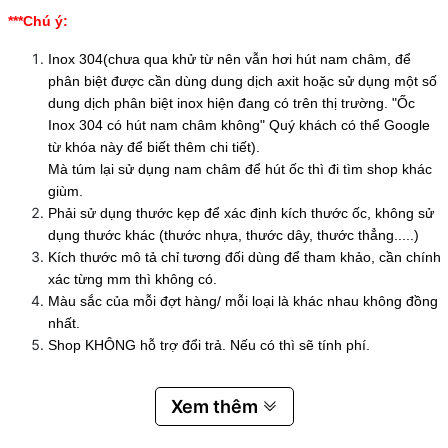
***Chú ý:
Inox 304(chưa qua khử từ nên vẫn hơi hút nam châm, để
phân biệt được cần dùng dung dịch axit hoặc sử dụng một số
dung dịch phân biệt inox hiện đang có trên thị trường. "Ốc
Inox 304 có hút nam châm không" Quý khách có thể Google
từ khóa này để biết thêm chi tiết).
Mà túm lại sử dụng nam châm để hút ốc thì đi tìm shop khác
giùm.
Phải sử dụng thước kẹp để xác định kích thước ốc, không sử
dụng thước khác (thước nhựa, thước dây, thước thẳng.....)
Kích thước mô tả chỉ tương đối dùng để tham khảo, cần chính
xác từng mm thì không có.
Màu sắc của mỗi đợt hàng/ mỗi loại là khác nhau không đồng
nhất.
Shop KHÔNG hỗ trợ đổi trả. Nếu có thì sẽ tính phí.
Xem thêm