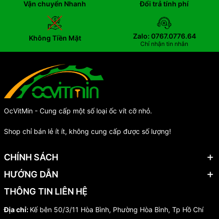
Vận chuyển Nhanh
Đổi trả tính phí
Zalo: 0767.0776.64
Không Tiền Mặt
Chỉ nhận tin nhắn
OcVitMin - Cung cấp một số loại ốc vít cỡ nhỏ.
Shop chỉ bán lẻ ít ít, không cung cấp được số lượng!
CHÍNH SÁCH
HƯỚNG DẪN
THÔNG TIN LIÊN HỆ
Địa chỉ:
Kế bên 50/3/11 Hòa Bình, Phường Hòa Bình, Tp Hồ Chí