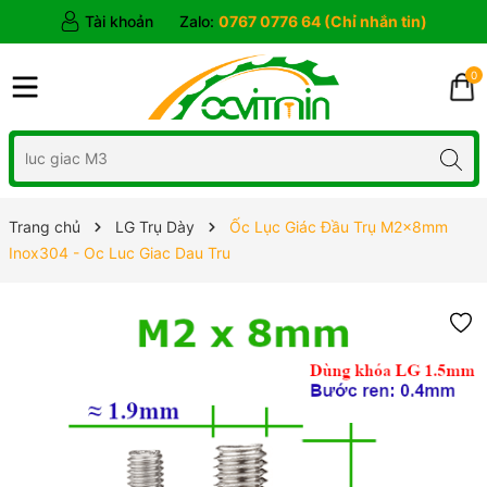
Tài khoản
Zalo:
0767 0776 64 (Chỉ nhắn tin)
0
Trang chủ
LG Trụ Dày
Ốc Lục Giác Đầu Trụ M2x8mm
Inox304 - Oc Luc Giac Dau Tru