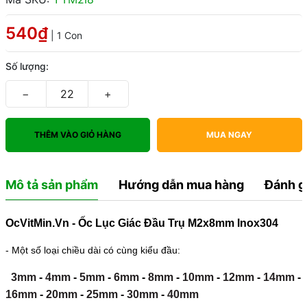
540₫
| 1 Con
Số lượng:
−
+
THÊM VÀO GIỎ HÀNG
MUA NGAY
Mô tả sản phẩm
Hướng dẫn mua hàng
Đánh g
OcVitMin.Vn - Ốc Lục Giác Đầu Trụ M2x8mm Inox304
- Một số loại chiều dài có cùng kiểu đầu:
3mm
-
4mm
-
5mm
-
6mm
-
8mm
-
10mm
-
12mm
-
14mm
-
16mm
-
20mm
-
25mm
-
30mm
-
40mm