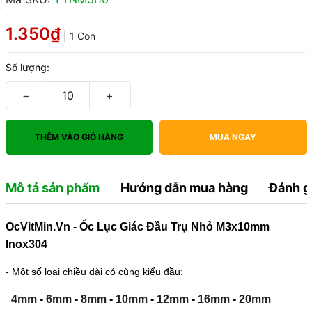
1.350₫
| 1 Con
Số lượng:
−
+
THÊM VÀO GIỎ HÀNG
MUA NGAY
Mô tả sản phẩm
Hướng dẫn mua hàng
Đánh g
OcVitMin.Vn - Ốc Lục Giác Đầu Trụ Nhỏ M3x10mm
Inox304
- Một số loại chiều dài có cùng kiểu đầu:
4mm
-
6mm
-
8mm
-
10mm
-
12mm
-
16mm
-
20mm