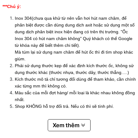
***Chú ý:
Inox 304(chưa qua khử từ nên vẫn hơi hút nam châm, để
phân biệt được cần dùng dung dịch axit hoặc sử dụng một số
dung dịch phân biệt inox hiện đang có trên thị trường. "Ốc
Inox 304 có hút nam châm không" Quý khách có thể Google
từ khóa này để biết thêm chi tiết).
Mà túm lại sử dụng nam châm để hút ốc thì đi tìm shop khác
giùm.
Phải sử dụng thước kẹp để xác định kích thước ốc, không sử
dụng thước khác (thước nhựa, thước dây, thước thẳng.....)
Kích thước mô tả chỉ tương đối dùng để tham khảo, cần chính
xác từng mm thì không có.
Màu sắc của mỗi đợt hàng/ mỗi loại là khác nhau không đồng
nhất.
Shop KHÔNG hỗ trợ đổi trả. Nếu có thì sẽ tính phí.
Xem thêm