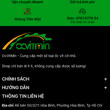
Vận chuyển Nhanh
Đổi trả tính phí
Zalo: 0767.0776.64
Không Tiền Mặt
Chỉ nhận tin nhắn
OcVitMin - Cung cấp một số loại ốc vít cỡ nhỏ.
Shop chỉ bán lẻ ít ít, không cung cấp được số lượng!
CHÍNH SÁCH
HƯỚNG DẪN
THÔNG TIN LIÊN HỆ
Địa chỉ:
Kế bên 50/3/11 Hòa Bình, Phường Hòa Bình, Tp Hồ Chí