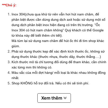
***Chú ý:
Inox 304(chưa qua khử từ nên vẫn hơi hút nam châm, để
phân biệt được cần dùng dung dịch axit hoặc sử dụng một số
dung dịch phân biệt inox hiện đang có trên thị trường. "Ốc
Inox 304 có hút nam châm không" Quý khách có thể Google
từ khóa này để biết thêm chi tiết).
Mà túm lại sử dụng nam châm để hút ốc thì đi tìm shop khác
giùm.
Phải sử dụng thước kẹp để xác định kích thước ốc, không sử
dụng thước khác (thước nhựa, thước dây, thước thẳng.....)
Kích thước mô tả chỉ tương đối dùng để tham khảo, cần chính
xác từng mm thì không có.
Màu sắc của mỗi đợt hàng/ mỗi loại là khác nhau không đồng
nhất.
Shop KHÔNG hỗ trợ đổi trả. Nếu có thì sẽ tính phí.
Xem thêm