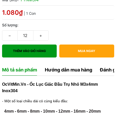
1.080₫
| 1 Con
Số lượng:
−
+
THÊM VÀO GIỎ HÀNG
MUA NGAY
Mô tả sản phẩm
Hướng dẫn mua hàng
Đánh g
OcVitMin.Vn - Ốc Lục Giác Đầu Trụ Nhỏ M3x4mm
Inox304
- Một số loại chiều dài có cùng kiểu đầu:
4mm
-
6mm
-
8mm
-
10mm
-
12mm
-
16mm
-
20mm