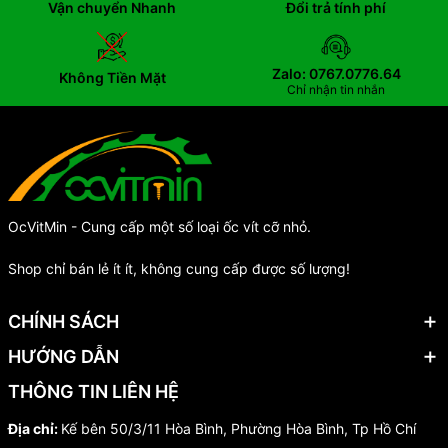
Vận chuyển Nhanh
Đổi trả tính phí
Zalo: 0767.0776.64
Không Tiền Mặt
Chỉ nhận tin nhắn
OcVitMin - Cung cấp một số loại ốc vít cỡ nhỏ.
Shop chỉ bán lẻ ít ít, không cung cấp được số lượng!
CHÍNH SÁCH
HƯỚNG DẪN
THÔNG TIN LIÊN HỆ
Địa chỉ:
Kế bên 50/3/11 Hòa Bình, Phường Hòa Bình, Tp Hồ Chí