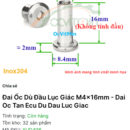
Chia sẻ
Đai Ốc Dù Đầu Lục Giác M4x16mm - Dai
Oc Tan Ecu Du Dau Luc Giac
Tình trạng:
Còn hàng
Tồn kho: 32 sản phẩm
Mã SKU:
YUD4I16