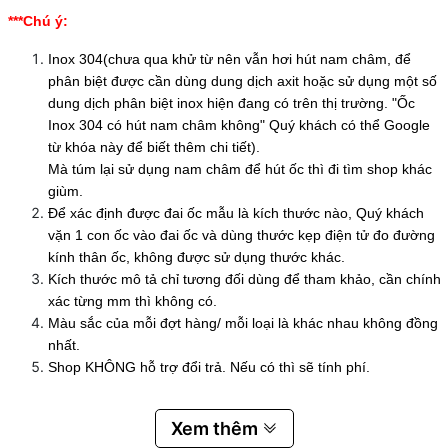
***Chú ý:
Inox 304(chưa qua khử từ nên vẫn hơi hút nam châm, để
phân biệt được cần dùng dung dịch axit hoặc sử dụng một số
dung dịch phân biệt inox hiện đang có trên thị trường. "Ốc
Inox 304 có hút nam châm không" Quý khách có thể Google
từ khóa này để biết thêm chi tiết).
Mà túm lại sử dụng nam châm để hút ốc thì đi tìm shop khác
giùm.
Để xác định được đai ốc mẫu là kích thước nào, Quý khách
vặn 1 con ốc vào đai ốc và dùng thước kẹp điện tử đo đường
kính thân ốc, không được sử dụng thước khác.
Kích thước mô tả chỉ tương đối dùng để tham khảo, cần chính
xác từng mm thì không có.
Màu sắc của mỗi đợt hàng/ mỗi loại là khác nhau không đồng
nhất.
Shop KHÔNG hỗ trợ đổi trả. Nếu có thì sẽ tính phí.
Xem thêm