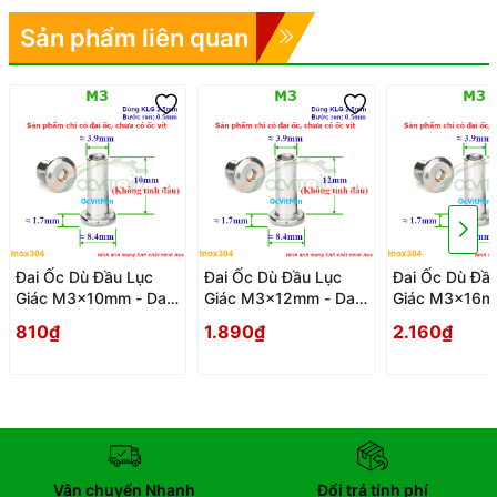
Sản phẩm liên quan
Đai Ốc Dù Đầu Lục
Đai Ốc Dù Đầu Lục
Đai Ốc Dù Đầ
Giác M3x10mm - Dai
Giác M3x12mm - Dai
Giác M3x16mm
Oc Tan Ecu Du Dau
Oc Tan Ecu Du Dau
Oc Tan Ecu D
810₫
1.890₫
2.160₫
Luc Giac
Luc Giac
Luc Giac
Vận chuyển Nhanh
Đổi trả tính phí