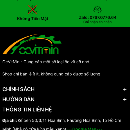
Zalo: 0767.0776.64
Không Tiền Mặt
Chỉ nhận tin nhắn
OcVitMin - Cung cấp một số loại ốc vít cỡ nhỏ.
Shop chỉ bán lẻ ít ít, không cung cấp được số lượng!
CHÍNH SÁCH
HƯỚNG DẪN
THÔNG TIN LIÊN HỆ
Địa chỉ:
Kế bên 50/3/11 Hòa Bình, Phường Hòa Bình, Tp Hồ Chí
Minh (Nhà có cửa kính màu xanh)
---Google Map---