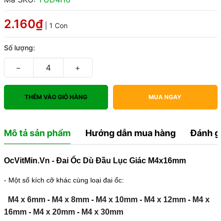
2.160₫
| 1 Con
Số lượng:
−
+
THÊM VÀO GIỎ HÀNG
MUA NGAY
Mô tả sản phẩm
Hướng dẫn mua hàng
Đánh g
OcVitMin.Vn - Đai Ốc Dù Đầu Lục Giác M4x16mm
- Một số kích cỡ khác cùng loại đai ốc:
M4 x 6mm
-
M4 x 8mm
-
M4 x 10mm
-
M4 x 12mm
-
M4 x
16mm
-
M4 x 20mm
-
M4 x 30mm