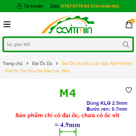
Tài khoản
Zalo:
0767 0776 64 (Chỉ nhắn tin)
0
Trang chủ
Đai Ốc Dù
Đai Ốc Dù Đầu Lục Giác M4x16mm
- Dai Oc Tan Ecu Du Dau Luc Giac