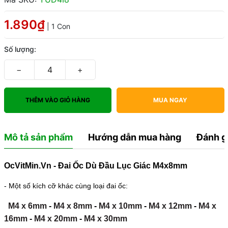
1.890₫
| 1 Con
Số lượng:
−
+
THÊM VÀO GIỎ HÀNG
MUA NGAY
Mô tả sản phẩm
Hướng dẫn mua hàng
Đánh g
OcVitMin.Vn - Đai Ốc Dù Đầu Lục Giác M4x8mm
- Một số kích cỡ khác cùng loại đai ốc:
M4 x 6mm
-
M4 x 8mm
-
M4 x 10mm
-
M4 x 12mm
-
M4 x
16mm
-
M4 x 20mm
-
M4 x 30mm