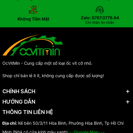
Zalo: 0767.0776.64
Không Tiền Mặt
Chỉ nhận tin nhắn
OcVitMin - Cung cấp một số loại ốc vít cỡ nhỏ.
Shop chỉ bán lẻ ít ít, không cung cấp được số lượng!
CHÍNH SÁCH
HƯỚNG DẪN
THÔNG TIN LIÊN HỆ
Địa chỉ:
Kế bên 50/3/11 Hòa Bình, Phường Hòa Bình, Tp Hồ Chí
Minh (Nhà có cửa kính màu xanh)
---Google Map---