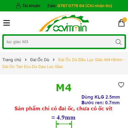
Tài khoản
Zalo:
0767 0776 64 (Chỉ nhắn tin)
0
Trang chủ
Đai Ốc Dù
Đai Ốc Dù Đầu Lục Giác M4x8mm -
Dai Oc Tan Ecu Du Dau Luc Giac