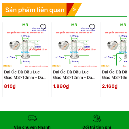
Sản phẩm liên quan
Đai Ốc Dù Đầu Lục
Đai Ốc Dù Đầu Lục
Đai Ốc Dù Đầ
Giác M3x10mm - Dai
Giác M3x12mm - Dai
Giác M3x16mm
Oc Tan Ecu Du Dau
Oc Tan Ecu Du Dau
Oc Tan Ecu D
810₫
1.890₫
2.160₫
Luc Giac
Luc Giac
Luc Giac
Vận chuyển Nhanh
Đổi trả tính phí