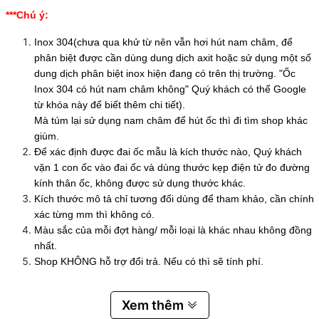
***Chú ý:
Inox 304(chưa qua khử từ nên vẫn hơi hút nam châm, để
phân biệt được cần dùng dung dịch axit hoặc sử dụng một số
dung dịch phân biệt inox hiện đang có trên thị trường. "Ốc
Inox 304 có hút nam châm không" Quý khách có thể Google
từ khóa này để biết thêm chi tiết).
Mà túm lại sử dụng nam châm để hút ốc thì đi tìm shop khác
giùm.
Để xác định được đai ốc mẫu là kích thước nào, Quý khách
vặn 1 con ốc vào đai ốc và dùng thước kẹp điện tử đo đường
kính thân ốc, không được sử dụng thước khác.
Kích thước mô tả chỉ tương đối dùng để tham khảo, cần chính
xác từng mm thì không có.
Màu sắc của mỗi đợt hàng/ mỗi loại là khác nhau không đồng
nhất.
Shop KHÔNG hỗ trợ đổi trả. Nếu có thì sẽ tính phí.
Xem thêm