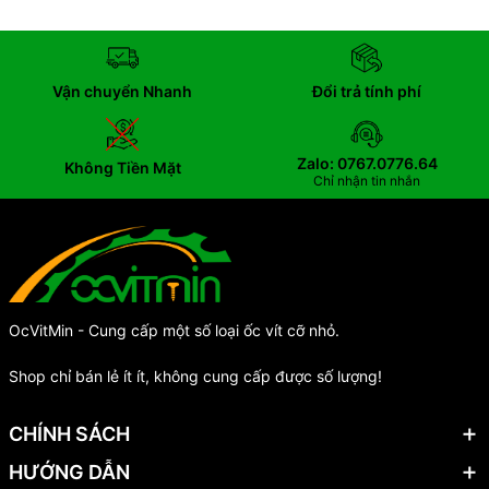
Vận chuyển Nhanh
Đổi trả tính phí
Zalo: 0767.0776.64
Không Tiền Mặt
Chỉ nhận tin nhắn
OcVitMin - Cung cấp một số loại ốc vít cỡ nhỏ.
Shop chỉ bán lẻ ít ít, không cung cấp được số lượng!
CHÍNH SÁCH
HƯỚNG DẪN