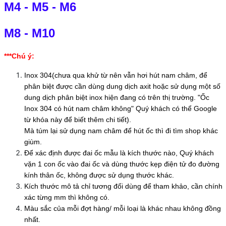
M4
-
M5
-
M6
M8
-
M10
***Chú ý:
Inox 304(chưa qua khử từ nên vẫn hơi hút nam châm, để
phân biệt được cần dùng dung dịch axit hoặc sử dụng một số
dung dịch phân biệt inox hiện đang có trên thị trường. "Ốc
Inox 304 có hút nam châm không" Quý khách có thể Google
từ khóa này để biết thêm chi tiết).
Mà túm lại sử dụng nam châm để hút ốc thì đi tìm shop khác
giùm.
Để xác định được đai ốc mẫu là kích thước nào, Quý khách
vặn 1 con ốc vào đai ốc và dùng thước kẹp điện tử đo đường
kính thân ốc, không được sử dụng thước khác.
Kích thước mô tả chỉ tương đối dùng để tham khảo, cần chính
xác từng mm thì không có.
Màu sắc của mỗi đợt hàng/ mỗi loại là khác nhau không đồng
nhất.