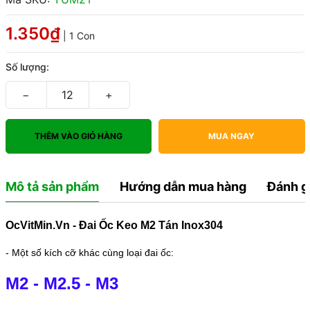
1.350₫
| 1 Con
Số lượng:
−
+
THÊM VÀO GIỎ HÀNG
MUA NGAY
Mô tả sản phẩm
Hướng dẫn mua hàng
Đánh g
OcVitMin.Vn - Đai Ốc Keo M2 Tán Inox304
- Một số kích cỡ khác cùng loại đai ốc:
M2
-
M2.5
-
M3