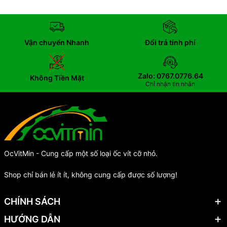
Vận chuyển Nhanh
Đổi trả tính phí
Zalo: 0767.0776.64
Không Tiền Mặt
Chỉ nhận tin nhắn
OcVitMin - Cung cấp một số loại ốc vít cỡ nhỏ.
Shop chỉ bán lẻ ít ít, không cung cấp được số lượng!
CHÍNH SÁCH
HƯỚNG DẪN