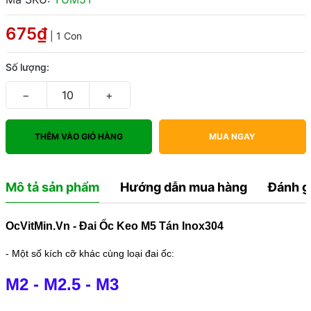
675₫
| 1 Con
Số lượng:
−
+
THÊM VÀO GIỎ HÀNG
MUA NGAY
Mô tả sản phẩm
Hướng dẫn mua hàng
Đánh g
OcVitMin.Vn - Đai Ốc Keo M5 Tán Inox304
- Một số kích cỡ khác cùng loại đai ốc:
M2
-
M2.5
-
M3