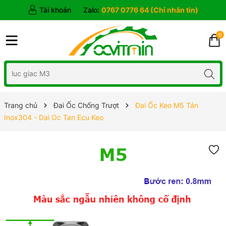
Tài khoản
Zalo:
0767 0776 64 (Chỉ nhắn tin)
0
Trang chủ
Đai Ốc Chống Trượt
Đai Ốc Keo M5 Tán
Inox304 - Dai Oc Tan Ecu Keo