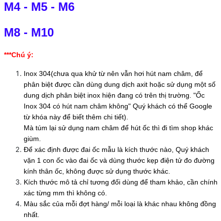
M4
-
M5
-
M6
M8
-
M10
***Chú ý:
Inox 304(chưa qua khử từ nên vẫn hơi hút nam châm, để
phân biệt được cần dùng dung dịch axit hoặc sử dụng một số
dung dịch phân biệt inox hiện đang có trên thị trường. "Ốc
Inox 304 có hút nam châm không" Quý khách có thể Google
từ khóa này để biết thêm chi tiết).
Mà túm lại sử dụng nam châm để hút ốc thì đi tìm shop khác
giùm.
Để xác định được đai ốc mẫu là kích thước nào, Quý khách
vặn 1 con ốc vào đai ốc và dùng thước kẹp điện tử đo đường
kính thân ốc, không được sử dụng thước khác.
Kích thước mô tả chỉ tương đối dùng để tham khảo, cần chính
xác từng mm thì không có.
Màu sắc của mỗi đợt hàng/ mỗi loại là khác nhau không đồng
nhất.