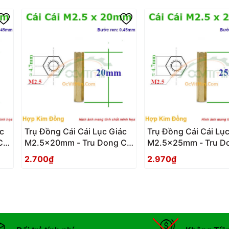
c
Trụ Đồng Cái Cái Lục Giác
Trụ Đồng Cái Cái Lục
Cai
M2.5x20mm - Tru Dong Cai
M2.5x25mm - Tru Do
Cai Luc Giac
Cai Luc Giac
2.700₫
2.970₫