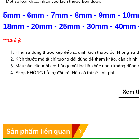
- Một số loại khác, nhấn vào kích thước bên dưới:
5mm
-
6mm
-
7mm
-
8mm
-
9mm
-
10m
18mm
-
20mm
-
25mm
-
30mm
-
40mm
***Chú ý:
Phải sử dụng thước kẹp để xác định kích thước ốc, không sử d
Kích thước mô tả chỉ tương đối dùng để tham khảo, cần chính
Màu sắc của mỗi đợt hàng/ mỗi loại là khác nhau không đồng 
Shop KHÔNG hỗ trợ đổi trả. Nếu có thì sẽ tính phí.
Xem 
Sản phẩm liên quan