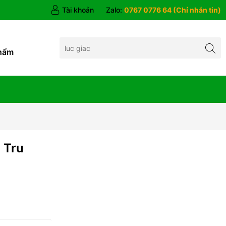
Tài khoản
Zalo:
0767 0776 64 (Chỉ nhắn tin)
hẩm
 Tru