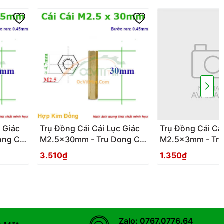
 Giác
Trụ Đồng Cái Cái Lục Giác
Trụ Đồng Cái Cái
ng Cai
M2.5x30mm - Tru Dong Cai
M2.5x3mm - Tru
Cai Luc Giac
Cai Luc Giac
3.510₫
1.350₫
Zalo: 0767.0776.64