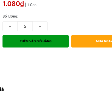
1.080₫
| 1 Con
Số lượng:
−
+
THÊM VÀO GIỎ HÀNG
MUA NGA
iá