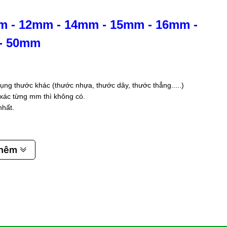
m
-
12mm
-
14mm
-
15mm
-
16mm
-
-
50mm
ụng thước khác (thước nhựa, thước dây, thước thẳng.....)
 xác từng mm thì không có.
nhất.
thêm