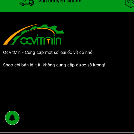
Vận chuyển Nhanh
OcVitMin - Cung cấp một số loại ốc vít cỡ nhỏ.
Shop chỉ bán lẻ ít ít, không cung cấp được số lượng!