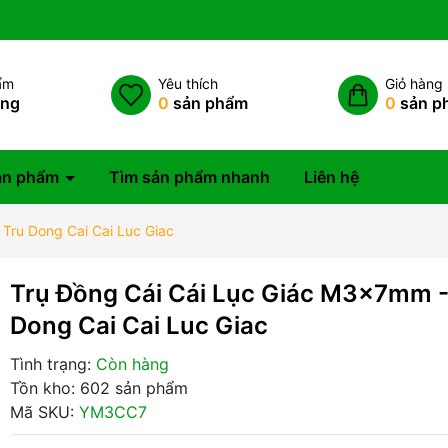
ẩm
Yêu thích
Giỏ hàng
àng
0
sản phẩm
0
sản p
ản phẩm
Tìm sản phẩm nhanh
Liên hệ
Tru Dong Cai Cai Luc Giac
Trụ Đồng Cái Cái Lục Giác M3x7mm -
Dong Cai Cai Luc Giac
Tình trạng:
Còn hàng
Tồn kho: 602 sản phẩm
Mã SKU:
YM3CC7