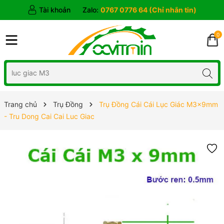
Tài khoản
Zalo:
0767 0776 64 (Chỉ nhắn tin)
0
Trang chủ
Trụ Đồng
Trụ Đồng Cái Cái Lục Giác M3x9mm
- Tru Dong Cai Cai Luc Giac