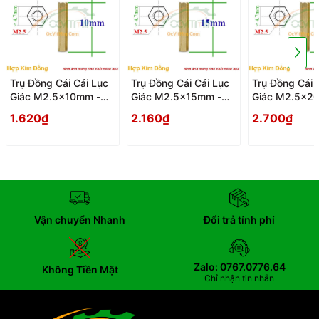
Trụ Đồng Cái Cái Lục
Trụ Đồng Cái Cái Lục
Trụ Đồng Cái 
Giác M2.5x10mm -
Giác M2.5x15mm -
Giác M2.5x2
Tru Dong Cai Cai Luc
Tru Dong Cai Cai Luc
Tru Dong Cai 
1.620₫
2.160₫
2.700₫
Giac
Giac
Giac
Vận chuyển Nhanh
Đổi trả tính phí
Zalo: 0767.0776.64
Không Tiền Mặt
Chỉ nhận tin nhắn