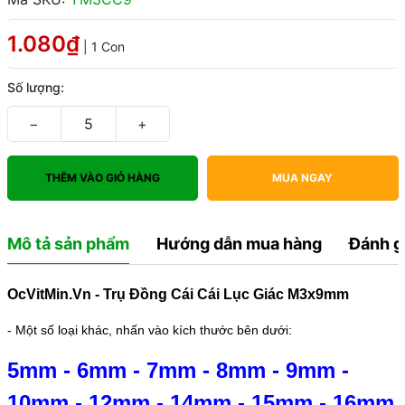
1.080₫
| 1 Con
Số lượng:
−
+
THÊM VÀO GIỎ HÀNG
MUA NGAY
Mô tả sản phẩm
Hướng dẫn mua hàng
Đánh g
OcVitMin.Vn - Trụ Đồng Cái Cái Lục Giác M3x9mm
- Một số loại khác, nhấn vào kích thước bên dưới:
5mm
-
6mm
-
7mm
-
8mm
-
9mm
-
10mm
-
12mm
-
14mm
-
15mm
-
16mm