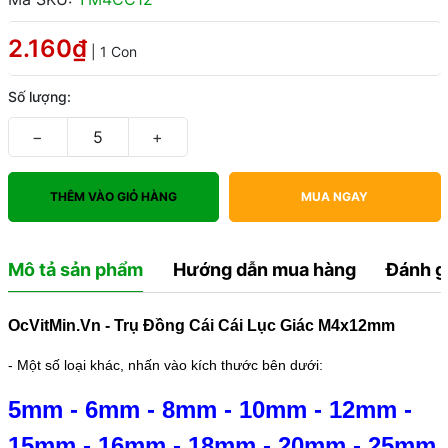
2.160₫
| 1 Con
Số lượng:
−
+
THÊM VÀO GIỎ HÀNG
MUA NGAY
Mô tả sản phẩm
Hướng dẫn mua hàng
Đánh g
OcVitMin.Vn - Trụ Đồng Cái Cái Lục Giác M4x12mm
- Một số loại khác, nhấn vào kích thước bên dưới:
5mm
-
6mm
-
8mm
-
10mm
-
12mm
-
15mm
-
16mm
-
18mm
-
20mm
-
25mm