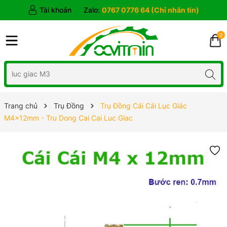
Tài khoản
Zalo:
0767 0776 64 (Chỉ nhắn tin)
0
Trang chủ
Trụ Đồng
Trụ Đồng Cái Cái Lục Giác
M4x12mm - Tru Dong Cai Cai Luc Giac