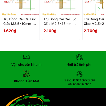
Trụ Đồng Cái Cái Lục
Trụ Đồng Cái Cái Lục
Trụ Đồng Cái 
Giác M2.5x10mm -
Giác M2.5x15mm -
Giác M2.5x2
Tru Dong Cai Cai Luc
Tru Dong Cai Cai Luc
Tru Dong Cai 
1.620₫
2.160₫
2.700₫
Giac
Giac
Giac
Vận chuyển Nhanh
Đổi trả tính phí
Zalo: 0767.0776.64
Không Tiền Mặt
Chỉ nhận tin nhắn