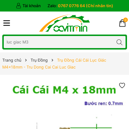
Tài khoản
Zalo:
0767 0776 64 (Chỉ nhắn tin)
0
Trang chủ
Trụ Đồng
Trụ Đồng Cái Cái Lục Giác
M4x18mm - Tru Dong Cai Cai Luc Giac