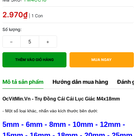
2.970₫
| 1 Con
Số lượng:
−
+
THÊM VÀO GIỎ HÀNG
MUA NGAY
Mô tả sản phẩm
Hướng dẫn mua hàng
Đánh g
OcVitMin.Vn - Trụ Đồng Cái Cái Lục Giác M4x18mm
- Một số loại khác, nhấn vào kích thước bên dưới:
5mm
-
6mm
-
8mm
-
10mm
-
12mm
-
15mm
-
16mm
-
18mm
-
20mm
-
25mm