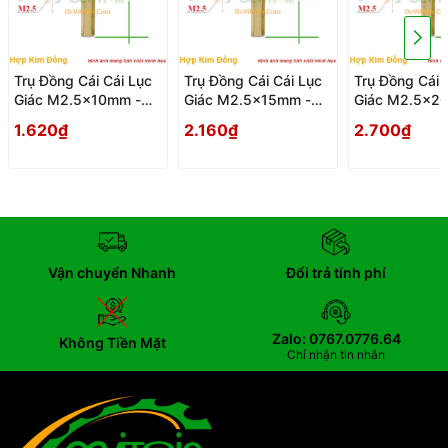
Trụ Đồng Cái Cái Lục
Trụ Đồng Cái Cái Lục
Trụ Đồng Cái 
Giác M2.5x10mm -
Giác M2.5x15mm -
Giác M2.5x2
Tru Dong Cai Cai Luc
Tru Dong Cai Cai Luc
Tru Dong Cai 
1.620₫
2.160₫
2.700₫
Giac
Giac
Giac
Vận chuyển Nhanh
Đổi trả tính phí
Zalo: 0767.0776.64
Không Tiền Mặt
Chỉ nhận tin nhắn