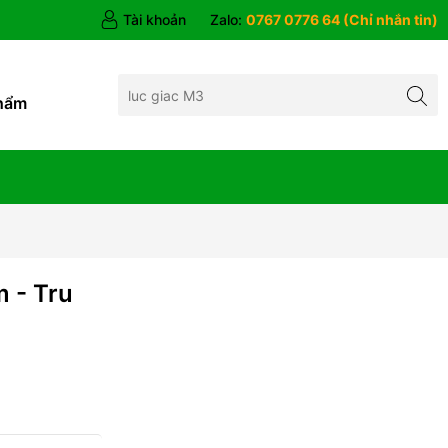
Tài khoản
Zalo:
0767 0776 64 (Chỉ nhắn tin)
hẩm
 - Tru