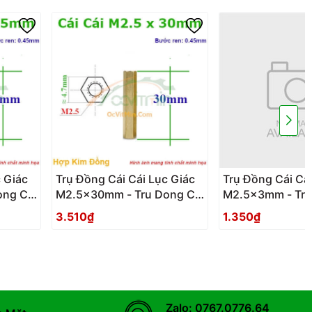
 Giác
Trụ Đồng Cái Cái Lục Giác
Trụ Đồng Cái Cái
ng Cai
M2.5x30mm - Tru Dong Cai
M2.5x3mm - Tru
Cai Luc Giac
Cai Luc Giac
3.510₫
1.350₫
Zalo: 0767.0776.64