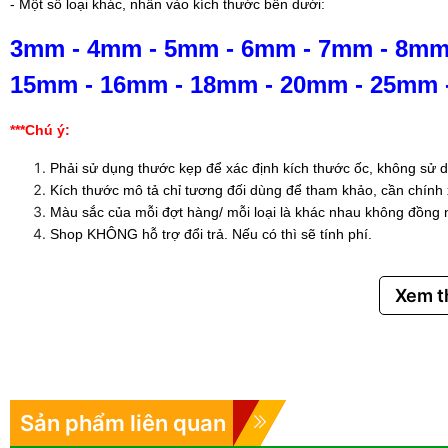
- Một số loại khác, nhấn vào kích thước bên dưới:
3mm
-
4mm
-
5mm
-
6mm
-
7mm
-
8m
15mm
-
16mm
-
18mm
-
20mm
-
25mm
***Chú ý:
Phải sử dụng thước kẹp để xác định kích thước ốc, không sử d
Kích thước mô tả chỉ tương đối dùng để tham khảo, cần chính
Màu sắc của mỗi đợt hàng/ mỗi loại là khác nhau không đồng 
Shop KHÔNG hỗ trợ đổi trả. Nếu có thì sẽ tính phí.
Xem 
Sản phẩm liên quan