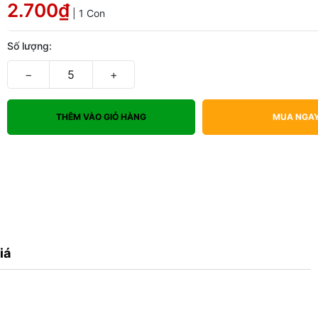
2.700₫
| 1 Con
Số lượng:
−
+
THÊM VÀO GIỎ HÀNG
MUA NGA
iá