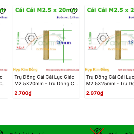
c
Trụ Đồng Cái Cái Lục Giác
Trụ Đồng Cái Cái Lục
Cai
M2.5x20mm - Tru Dong Cai
M2.5x25mm - Tru Do
Cai Luc Giac
Cai Luc Giac
2.700₫
2.970₫