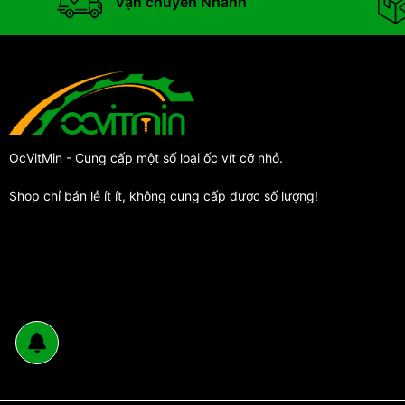
Vận chuyển Nhanh
OcVitMin - Cung cấp một số loại ốc vít cỡ nhỏ.
Shop chỉ bán lẻ ít ít, không cung cấp được số lượng!