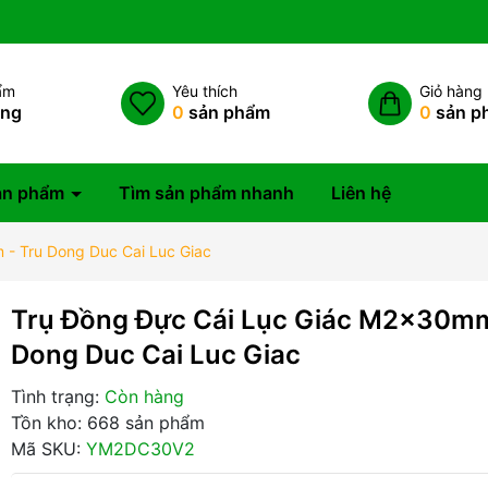
ẩm
Yêu thích
Giỏ hàng
àng
0
sản phẩm
0
sản p
ản phẩm
Tìm sản phẩm nhanh
Liên hệ
- Tru Dong Duc Cai Luc Giac
Trụ Đồng Đực Cái Lục Giác M2x30mm
Dong Duc Cai Luc Giac
Tình trạng:
Còn hàng
Tồn kho: 668 sản phẩm
Mã SKU:
YM2DC30V2