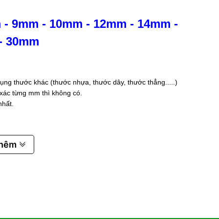
m
-
9mm
-
10mm
-
12mm
-
14mm
-
-
30mm
ụng thước khác (thước nhựa, thước dây, thước thẳng.....)
 xác từng mm thì không có.
nhất.
thêm