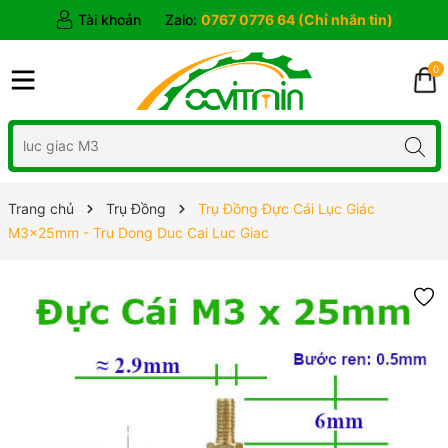
Tài khoản
Zalo:
0767 0776 64 (Chỉ nhắn tin)
0
Trang chủ
Trụ Đồng
Trụ Đồng Đực Cái Lục Giác
M3x25mm - Tru Dong Duc Cai Luc Giac