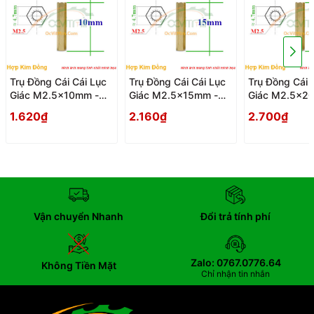
Trụ Đồng Cái Cái Lục
Trụ Đồng Cái Cái Lục
Trụ Đồng Cái 
Giác M2.5x10mm -
Giác M2.5x15mm -
Giác M2.5x2
Tru Dong Cai Cai Luc
Tru Dong Cai Cai Luc
Tru Dong Cai 
1.620₫
2.160₫
2.700₫
Giac
Giac
Giac
Vận chuyển Nhanh
Đổi trả tính phí
Zalo: 0767.0776.64
Không Tiền Mặt
Chỉ nhận tin nhắn