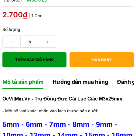
2.700₫
| 1 Con
Số lượng:
−
+
THÊM VÀO GIỎ HÀNG
MUA NGAY
Mô tả sản phẩm
Hướng dẫn mua hàng
Đánh g
OcVitMin.Vn - Trụ Đồng Đực Cái Lục Giác M3x25mm
- Một số loại khác, nhấn vào kích thước bên dưới:
5mm
-
6mm
-
7mm
-
8mm
-
9mm
-
10mm
-
12mm
-
14mm
-
15mm
-
16mm