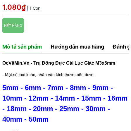
1.080₫
| 1 Con
HẾT HÀNG
Mô tả sản phẩm
Hướng dẫn mua hàng
Đánh g
OcVitMin.Vn - Trụ Đồng Đực Cái Lục Giác M3x5mm
- Một số loại khác, nhấn vào kích thước bên dưới:
5mm
-
6mm
-
7mm
-
8mm
-
9mm
-
10mm
-
12mm
-
14mm
-
15mm
-
16mm
-
18mm
-
20mm
-
25mm
-
30mm
-
40mm
-
50mm