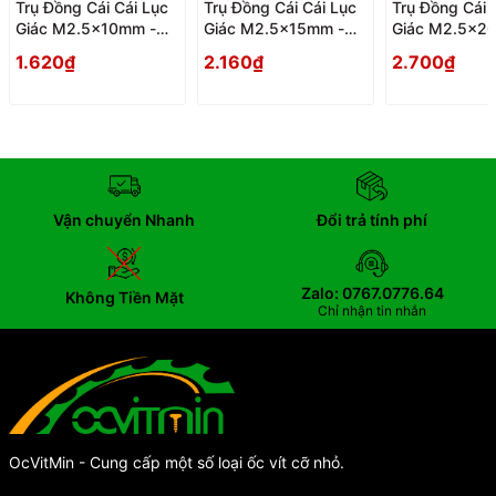
Trụ Đồng Cái Cái Lục
Trụ Đồng Cái Cái Lục
Trụ Đồng Cái 
Giác M2.5x10mm -
Giác M2.5x15mm -
Giác M2.5x2
Tru Dong Cai Cai Luc
Tru Dong Cai Cai Luc
Tru Dong Cai 
1.620₫
2.160₫
2.700₫
Giac
Giac
Giac
Vận chuyển Nhanh
Đổi trả tính phí
Zalo: 0767.0776.64
Không Tiền Mặt
Chỉ nhận tin nhắn
OcVitMin - Cung cấp một số loại ốc vít cỡ nhỏ.