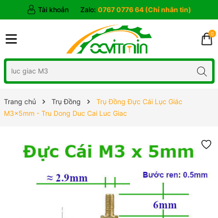
Tài khoản
Zalo:
0767 0776 64 (Chỉ nhắn tin)
0
Trang chủ
Trụ Đồng
Trụ Đồng Đực Cái Lục Giác
M3x5mm - Tru Dong Duc Cai Luc Giac