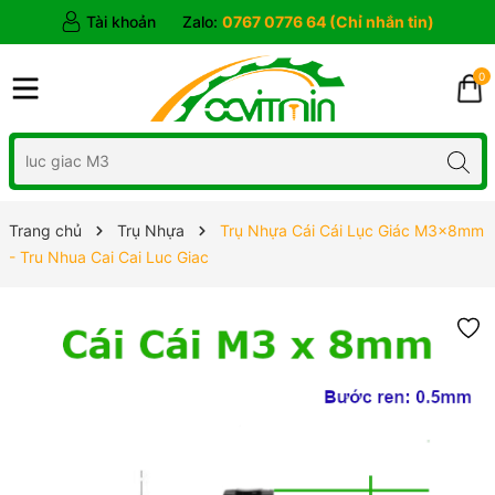
Tài khoản
Zalo:
0767 0776 64 (Chỉ nhắn tin)
0
Trang chủ
Trụ Nhựa
Trụ Nhựa Cái Cái Lục Giác M3x8mm
- Tru Nhua Cai Cai Luc Giac