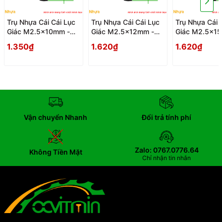
Trụ Nhựa Cái Cái Lục
Trụ Nhựa Cái Cái Lục
Trụ Nhựa Cái 
Giác M2.5x10mm -
Giác M2.5x12mm -
Giác M2.5x1
Tru Nhua Cai Cai Luc
Tru Nhua Cai Cai Luc
Tru Nhua Cai 
1.350₫
1.620₫
1.620₫
Giac
Giac
Giac
Vận chuyển Nhanh
Đổi trả tính phí
Zalo: 0767.0776.64
Không Tiền Mặt
Chỉ nhận tin nhắn