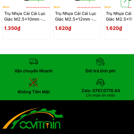
Trụ Nhựa Cái Cái Lục
Trụ Nhựa Cái Cái Lục
Trụ Nhựa Cái 
Giác M2.5x10mm -
Giác M2.5x12mm -
Giác M2.5x1
Tru Nhua Cai Cai Luc
Tru Nhua Cai Cai Luc
Tru Nhua Cai 
1.350₫
1.620₫
1.620₫
Giac
Giac
Giac
Vận chuyển Nhanh
Đổi trả tính phí
Zalo: 0767.0776.64
Không Tiền Mặt
Chỉ nhận tin nhắn