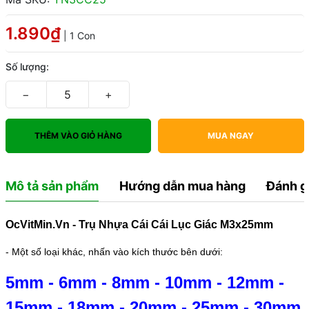
1.890₫
| 1 Con
Số lượng:
−
+
THÊM VÀO GIỎ HÀNG
MUA NGAY
Mô tả sản phẩm
Hướng dẫn mua hàng
Đánh g
OcVitMin.Vn - Trụ Nhựa Cái Cái Lục Giác M3x25mm
- Một số loại khác, nhấn vào kích thước bên dưới:
5mm
-
6mm
-
8mm
-
10mm
-
12mm
-
15mm
-
18mm
-
20mm
-
25mm
-
30mm