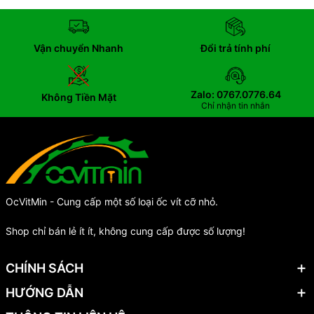
Vận chuyển Nhanh
Đổi trả tính phí
Zalo: 0767.0776.64
Không Tiền Mặt
Chỉ nhận tin nhắn
OcVitMin - Cung cấp một số loại ốc vít cỡ nhỏ.
Shop chỉ bán lẻ ít ít, không cung cấp được số lượng!
CHÍNH SÁCH
HƯỚNG DẪN