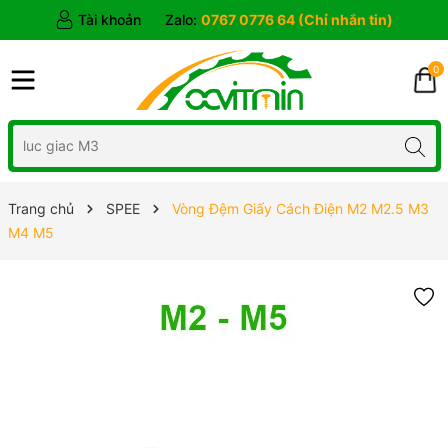
Tài khoản
Zalo:
0767 0776 64 (Chỉ nhắn tin)
0
Trang chủ
SPEE
Vòng Đệm Giấy Cách Điện M2 M2.5 M3
M4 M5