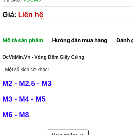
Giá:
Liên hệ
Mô tả sản phẩm
Hướng dẫn mua hàng
Đánh g
OcVitMin.Vn - Vòng Đệm Giấy Cứng
- Một số kích cỡ khác:
M2
-
M2.5
-
M3
M3
-
M4
-
M5
M6
-
M8