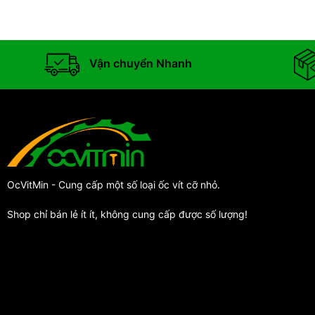
Vận chuyển Nhanh
OcVitMin - Cung cấp một số loại ốc vít cỡ nhỏ.
Shop chỉ bán lẻ ít ít, không cung cấp được số lượng!