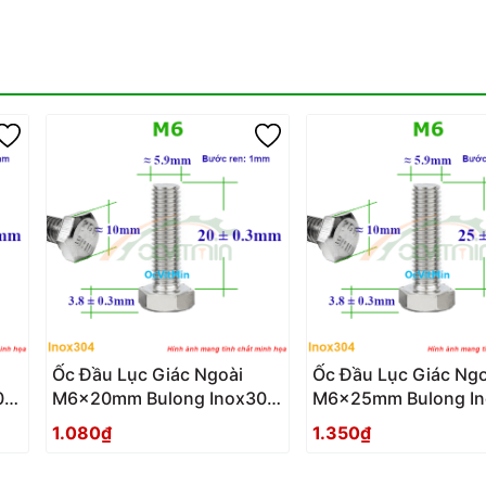
Ốc Đầu Lục Giác Ngoài
Ốc Đầu Lục Giác Ngo
04
M6x20mm Bulong Inox304
M6x25mm Bulong I
- Oc Dau Luc Giac Ngoai
- Oc Dau Luc Giac N
1.080₫
1.350₫