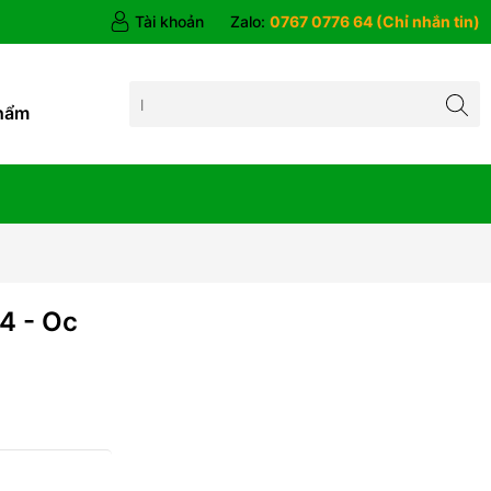
Tài khoản
Zalo:
0767 0776 64 (Chỉ nhắn tin)
hẩm
4 - Oc