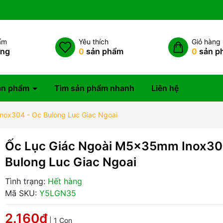
ẩm
Yêu thích
Giỏ hàng
àng
0
sản phẩm
0
sản p
ản phẩm
Tìm sản phẩm nhanh
Liên hệ
ox304 - Oc Bulong Luc Giac Ngoai
Ốc Lục Giác Ngoài M5x35mm Inox30
Bulong Luc Giac Ngoai
Tình trạng:
Hết hàng
Mã SKU:
Y5LGN35
2.160₫
| 1 Con