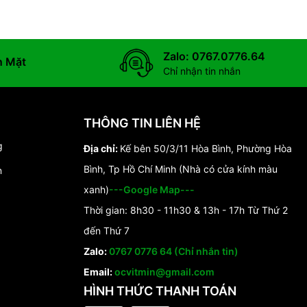
Zalo: 0767.0776.64
n Mặt
Chỉ nhận tin nhắn
THÔNG TIN LIÊN HỆ
g
Địa chỉ:
Kế bên 50/3/11 Hòa Bình, Phường Hòa
Bình, Tp Hồ Chí Minh (Nhà có cửa kính màu
n
xanh)
---Google Map---
Thời gian: 8h30 - 11h30 & 13h - 17h Từ Thứ 2
đến Thứ 7
Zalo:
0767 0776 64 (Chỉ nhắn tin)
Email:
ocvitmin@gmail.com
HÌNH THỨC THANH TOÁN