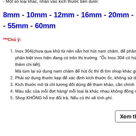
- Một số loại khác, nhấn vào kích thước bên dưới:
8mm
-
10mm
-
12mm
-
16mm
-
20mm
-
-
55mm
-
60mm
***Chú ý:
Inox 304(chưa qua khử từ nên vẫn hơi hút nam châm, để phân 
phân biệt inox hiện đang có trên thị trường. "Ốc Inox 304 có
thêm chi tiết).
Mà túm lại sử dụng nam châm để hút ốc thì đi tìm shop khác g
Phải sử dụng thước kẹp để xác định kích thước ốc, không sử d
Kích thước mô tả chỉ tương đối dùng để tham khảo, cần chính
Màu sắc của mỗi đợt hàng/ mỗi loại là khác nhau không đồng 
Shop KHÔNG hỗ trợ đổi trả. Nếu có thì sẽ tính phí.
Xem 