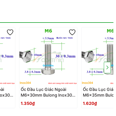
ài
Ốc Đầu Lục Giác Ngoài
Ốc Đầu Lục Giác
nox304
M6x30mm Bulong Inox304
M6x35mm Bulon
goai
- Oc Dau Luc Giac Ngoai
- Oc Dau Luc Gi
1.350₫
1.620₫