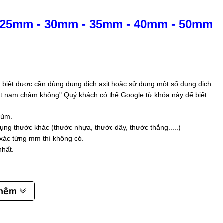
25mm
-
30mm
-
35mm
-
40mm
-
50mm
biệt được cần dùng dung dịch axit hoặc sử dụng một số dung dịch
 hút nam châm không" Quý khách có thể Google từ khóa này để biết
iùm.
ụng thước khác (thước nhựa, thước dây, thước thẳng.....)
 xác từng mm thì không có.
nhất.
thêm