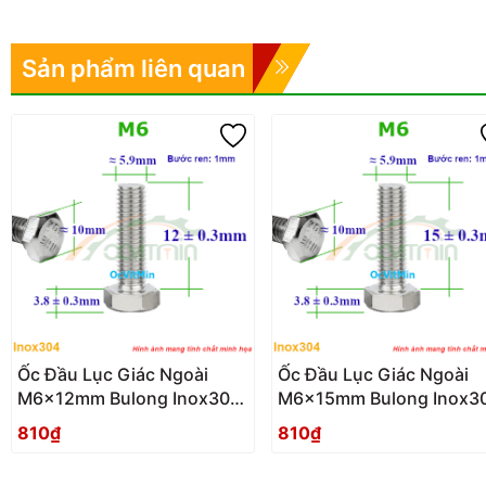
Sản phẩm liên quan
Ốc Đầu Lục Giác Ngoài
Ốc Đầu Lục Giác Ngoài
M6x12mm Bulong Inox304
M6x15mm Bulong Inox3
- Oc Dau Luc Giac Ngoai
- Oc Dau Luc Giac Ngoai
810₫
810₫