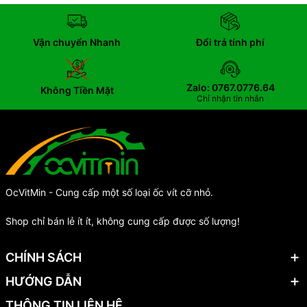
Vận chuyển Nhanh
Đổi trả tính phí
Zalo: 0767.0776.64
Không Tiền Mặt
Chỉ nhận tin nhắn
OcVitMin - Cung cấp một số loại ốc vít cỡ nhỏ.
Shop chỉ bán lẻ ít ít, không cung cấp được số lượng!
CHÍNH SÁCH
HƯỚNG DẪN
THÔNG TIN LIÊN HỆ