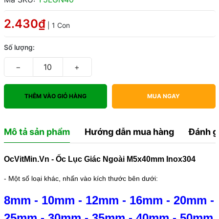
2.430₫
| 1 Con
Số lượng:
−
+
THÊM VÀO GIỎ HÀNG
MUA NGAY
Mô tả sản phẩm
Hướng dẫn mua hàng
Đánh g
OcVitMin.Vn - Ốc Lục Giác Ngoài M5x40mm Inox304
- Một số loại khác, nhấn vào kích thước bên dưới:
8mm
-
10mm
-
12mm
-
16mm
-
20mm
-
25mm
-
30mm
-
35mm
-
40mm
-
50mm