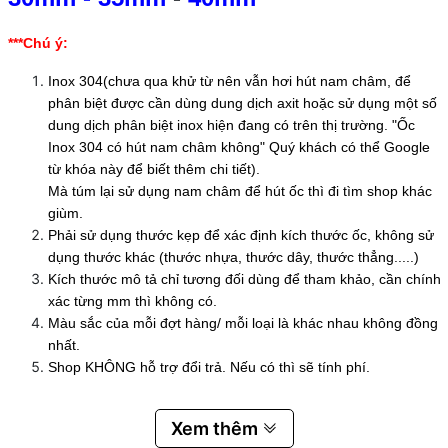
***Chú ý:
Inox 304(chưa qua khử từ nên vẫn hơi hút nam châm, để
phân biệt được cần dùng dung dịch axit hoặc sử dụng một số
dung dịch phân biệt inox hiện đang có trên thị trường. "Ốc
Inox 304 có hút nam châm không" Quý khách có thể Google
từ khóa này để biết thêm chi tiết).
Mà túm lại sử dụng nam châm để hút ốc thì đi tìm shop khác
giùm.
Phải sử dụng thước kẹp để xác định kích thước ốc, không sử
dụng thước khác (thước nhựa, thước dây, thước thẳng.....)
Kích thước mô tả chỉ tương đối dùng để tham khảo, cần chính
xác từng mm thì không có.
Màu sắc của mỗi đợt hàng/ mỗi loại là khác nhau không đồng
nhất.
Shop KHÔNG hỗ trợ đổi trả. Nếu có thì sẽ tính phí.
Xem thêm