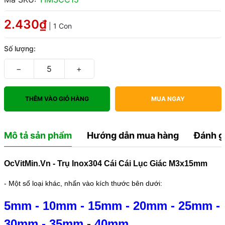
2.430₫
| 1 Con
Số lượng:
−
+
THÊM VÀO GIỎ HÀNG
MUA NGAY
Mô tả sản phẩm
Hướng dẫn mua hàng
Đánh g
OcVitMin.Vn - Trụ Inox304 Cái Cái Lục Giác M3x15mm
- Một số loại khác, nhấn vào kích thước bên dưới:
5mm
-
10mm
-
15mm
-
20mm
-
25mm
-
30mm
-
35mm
-
40mm