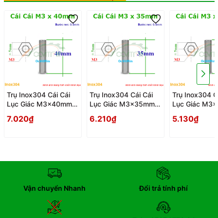
Trụ Inox304 Cái Cái
Trụ Inox304 Cái Cái
Trụ Inox304 C
Lục Giác M3x40mm -
Lục Giác M3x35mm -
Lục Giác M3
Tru Cai Cai
Tru Cai Cai
Tru Cai Cai
7.020₫
6.210₫
5.130₫
Vận chuyển Nhanh
Đổi trả tính phí