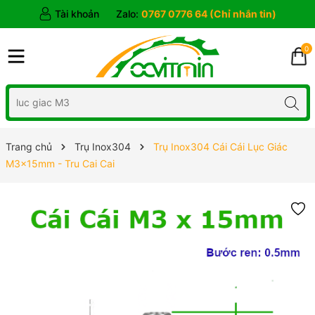
Tài khoản
Zalo:
0767 0776 64 (Chỉ nhắn tin)
0
Trang chủ
Trụ Inox304
Trụ Inox304 Cái Cái Lục Giác
M3x15mm - Tru Cai Cai