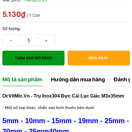
5.130₫
| 1 Con
Số lượng:
−
+
THÊM VÀO GIỎ HÀNG
MUA NGAY
Mô tả sản phẩm
Hướng dẫn mua hàng
Đánh g
OcVitMin.Vn - Trụ Inox304 Đực Cái Lục Giác M3x35mm
- Một số loại khác, nhấn vào kích thước bên dưới:
5mm
-
10mm
-
15mm
-
19mm
-
25mm
-
30mm
-
35mm
40mm