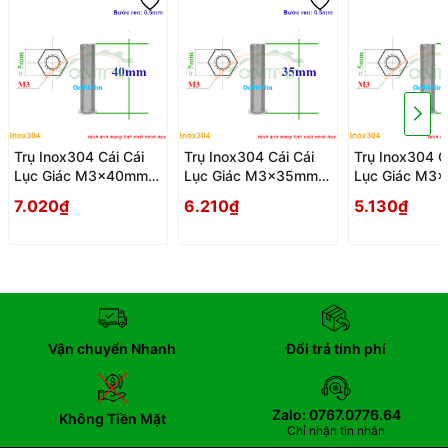
Trụ Inox304 Cái Cái
Trụ Inox304 Cái Cái
Trụ Inox304 C
Lục Giác M3x40mm -
Lục Giác M3x35mm -
Lục Giác M3
Tru Cai Cai
Tru Cai Cai
Tru Cai Cai
7.020₫
6.210₫
5.130₫
Vận chuyển Nhanh
Đổi trả tính phí
Zalo: 0767.0776.64
Không Tiền Mặt
Chỉ nhận tin nhắn