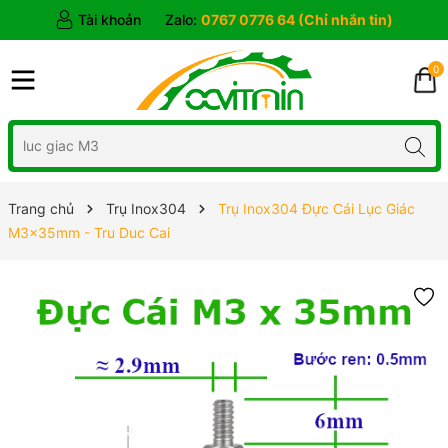
Tài khoản
Zalo:
0767 0776 64 (Chỉ nhắn tin)
0
Trang chủ
Trụ Inox304
Trụ Inox304 Đực Cái Lục Giác
M3x35mm - Tru Duc Cai