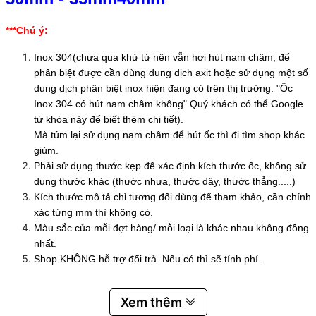
***Chú ý:
Inox 304(chưa qua khử từ nên vẫn hơi hút nam châm, để
phân biệt được cần dùng dung dịch axit hoặc sử dụng một số
dung dịch phân biệt inox hiện đang có trên thị trường. "Ốc
Inox 304 có hút nam châm không" Quý khách có thể Google
từ khóa này để biết thêm chi tiết).
Mà túm lại sử dụng nam châm để hút ốc thì đi tìm shop khác
giùm.
Phải sử dụng thước kẹp để xác định kích thước ốc, không sử
dụng thước khác (thước nhựa, thước dây, thước thẳng.....)
Kích thước mô tả chỉ tương đối dùng để tham khảo, cần chính
xác từng mm thì không có.
Màu sắc của mỗi đợt hàng/ mỗi loại là khác nhau không đồng
nhất.
Shop KHÔNG hỗ trợ đổi trả. Nếu có thì sẽ tính phí.
Xem thêm