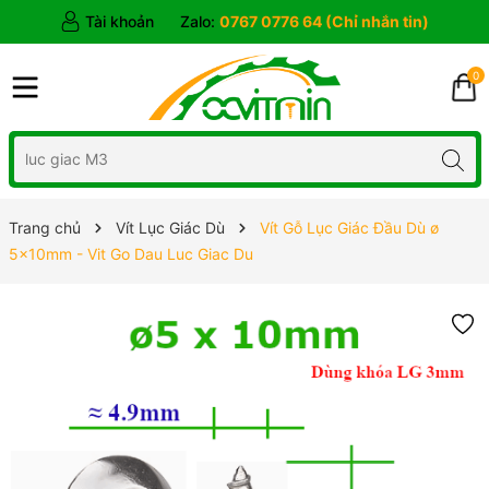
Tài khoản
Zalo:
0767 0776 64 (Chỉ nhắn tin)
0
Trang chủ
Vít Lục Giác Dù
Vít Gỗ Lục Giác Đầu Dù ø
5x10mm - Vit Go Dau Luc Giac Du