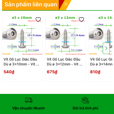
Sản phẩm liên quan
Vít Gỗ Lục Giác Đầu
Vít Gỗ Lục Giác Đầu
Vít Gỗ Lục Gi
Dù ø 3x10mm - Vit Go
Dù ø 3x12mm - Vit Go
Dù ø 3x14mm 
Dau Luc Giac Du
Dau Luc Giac Du
Dau Luc Giac 
540₫
675₫
810₫
Vận chuyển Nhanh
Đổi trả tính phí