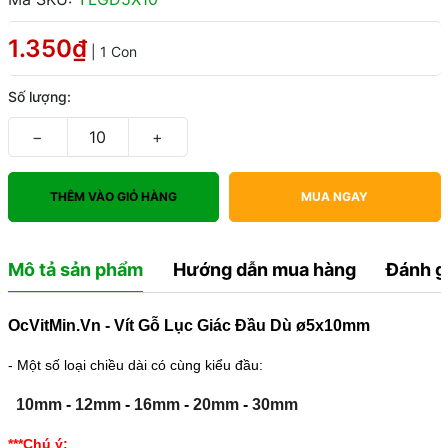
1.350₫
| 1 Con
Số lượng:
−
+
THÊM VÀO GIỎ HÀNG
MUA NGAY
Mô tả sản phẩm
Hướng dẫn mua hàng
Đánh g
OcVitMin.Vn - Vít Gỗ Lục Giác Đầu Dù ø5x10mm
- Một số loại chiều dài có cùng kiểu đầu:
10mm
-
12mm
-
16mm
-
20mm
-
30mm
***Chú ý: