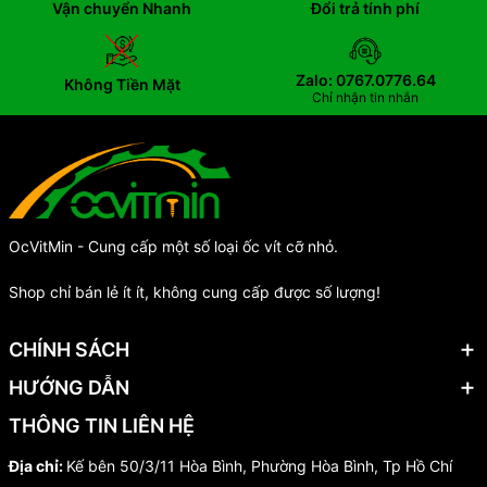
Vận chuyển Nhanh
Đổi trả tính phí
Zalo: 0767.0776.64
Không Tiền Mặt
Chỉ nhận tin nhắn
OcVitMin - Cung cấp một số loại ốc vít cỡ nhỏ.
Shop chỉ bán lẻ ít ít, không cung cấp được số lượng!
CHÍNH SÁCH
HƯỚNG DẪN
THÔNG TIN LIÊN HỆ
Địa chỉ:
Kế bên 50/3/11 Hòa Bình, Phường Hòa Bình, Tp Hồ Chí