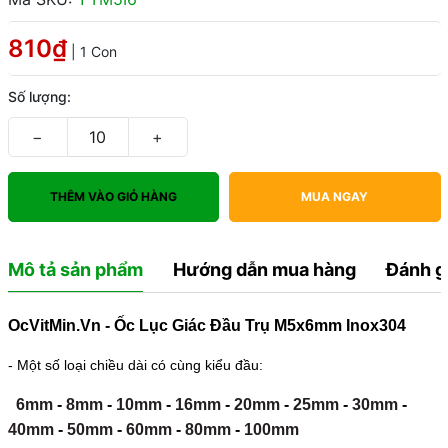
810₫
| 1 Con
Số lượng:
−
+
THÊM VÀO GIỎ HÀNG
MUA NGAY
Mô tả sản phẩm
Hướng dẫn mua hàng
Đánh g
OcVitMin.Vn - Ốc Lục Giác Đầu Trụ M5x6mm Inox304
- Một số loại chiều dài có cùng kiểu đầu:
6mm
-
8mm
-
10mm
-
16mm
-
20mm
-
25mm
-
30mm
-
40mm
-
50mm
-
60mm
-
80mm
-
100mm