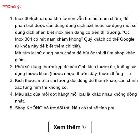
***Chú ý:
Inox 304(chưa qua khử từ nên vẫn hơi hút nam châm, để
phân biệt được cần dùng dung dịch axit hoặc sử dụng một số
dung dịch phân biệt inox hiện đang có trên thị trường. "Ốc
Inox 304 có hút nam châm không" Quý khách có thể Google
từ khóa này để biết thêm chi tiết).
Mà túm lại sử dụng nam châm để hút ốc thì đi tìm shop khác
giùm.
Phải sử dụng thước kẹp để xác định kích thước ốc, không sử
dụng thước khác (thước nhựa, thước dây, thước thẳng.....)
Kích thước mô tả chỉ tương đối dùng để tham khảo, cần chính
xác từng mm thì không có.
Màu sắc của mỗi đợt hàng/ mỗi loại là khác nhau không đồng
nhất.
Shop KHÔNG hỗ trợ đổi trả. Nếu có thì sẽ tính phí.
Xem thêm