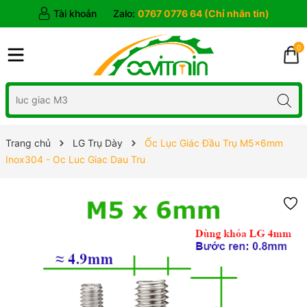
Tài khoản
Zalo:
0767 0776 64 (Chỉ nhắn tin)
0
Trang chủ
LG Trụ Dày
Ốc Lục Giác Đầu Trụ M5x6mm
Inox304 - Oc Luc Giac Dau Tru