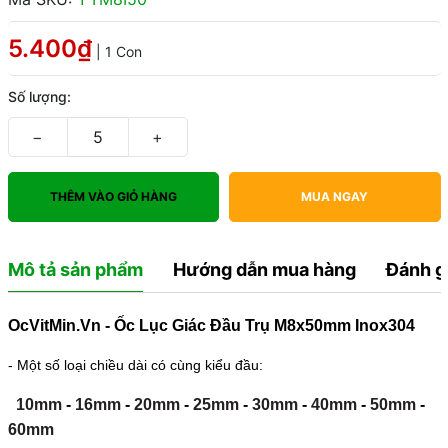
5.400₫
| 1 Con
Số lượng:
−
+
THÊM VÀO GIỎ HÀNG
MUA NGAY
Mô tả sản phẩm
Hướng dẫn mua hàng
Đánh g
OcVitMin.Vn - Ốc Lục Giác Đầu Trụ M8x50mm Inox304
- Một số loại chiều dài có cùng kiểu đầu:
10mm
-
16mm
-
20mm
-
25mm
-
30mm
-
40mm
-
50mm
-
60mm