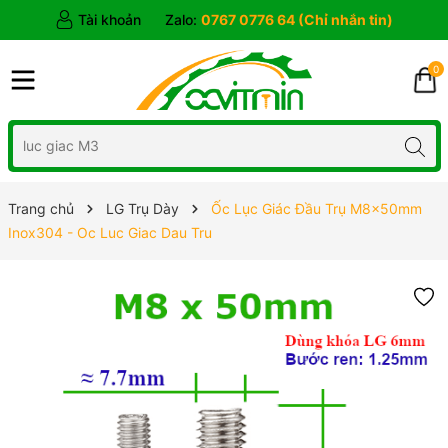
Tài khoản
Zalo:
0767 0776 64 (Chỉ nhắn tin)
0
Trang chủ
LG Trụ Dày
Ốc Lục Giác Đầu Trụ M8x50mm
Inox304 - Oc Luc Giac Dau Tru