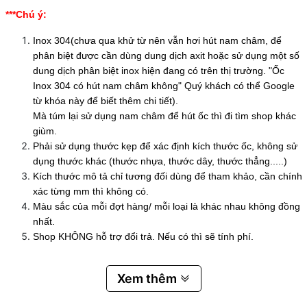
***Chú ý:
Inox 304(chưa qua khử từ nên vẫn hơi hút nam châm, để
phân biệt được cần dùng dung dịch axit hoặc sử dụng một số
dung dịch phân biệt inox hiện đang có trên thị trường. "Ốc
Inox 304 có hút nam châm không" Quý khách có thể Google
từ khóa này để biết thêm chi tiết).
Mà túm lại sử dụng nam châm để hút ốc thì đi tìm shop khác
giùm.
Phải sử dụng thước kẹp để xác định kích thước ốc, không sử
dụng thước khác (thước nhựa, thước dây, thước thẳng.....)
Kích thước mô tả chỉ tương đối dùng để tham khảo, cần chính
xác từng mm thì không có.
Màu sắc của mỗi đợt hàng/ mỗi loại là khác nhau không đồng
nhất.
Shop KHÔNG hỗ trợ đổi trả. Nếu có thì sẽ tính phí.
Xem thêm