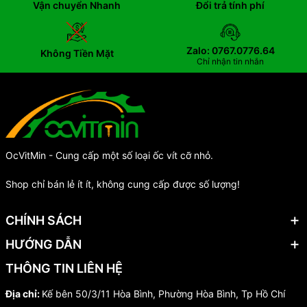
Vận chuyển Nhanh
Đổi trả tính phí
Zalo: 0767.0776.64
Không Tiền Mặt
Chỉ nhận tin nhắn
OcVitMin - Cung cấp một số loại ốc vít cỡ nhỏ.
Shop chỉ bán lẻ ít ít, không cung cấp được số lượng!
CHÍNH SÁCH
HƯỚNG DẪN
THÔNG TIN LIÊN HỆ
Địa chỉ:
Kế bên 50/3/11 Hòa Bình, Phường Hòa Bình, Tp Hồ Chí