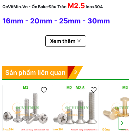
M2.5
OcVitMin.Vn - Ốc Bake Đầu Tròn
Inox304
16mm
-
20mm
-
25mm
-
30mm
Xem thêm
Sản phẩm liên quan