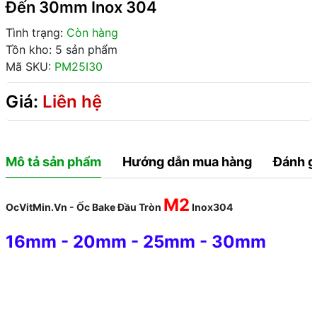
Đến 30mm Inox 304
Tình trạng:
Còn hàng
Tồn kho: 5 sản phẩm
Mã SKU:
PM25I30
Giá:
Liên hệ
Mô tả sản phẩm
Hướng dẫn mua hàng
Đánh g
M2
OcVitMin.Vn - Ốc Bake Đầu Tròn
Inox304
16mm
-
20mm
-
25mm
-
30mm