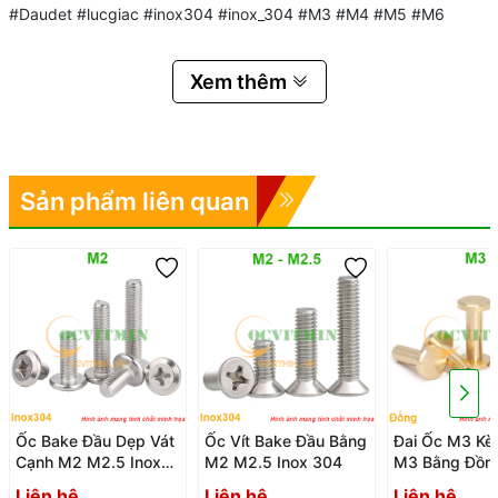
#Daudet #lucgiac #inox304 #inox_304 #M3 #M4 #M5 #M6
Xem thêm
Sản phẩm liên quan
Ốc Bake Đầu Dẹp Vát
Ốc Vít Bake Đầu Bằng
Đai Ốc M3 Kè
Cạnh M2 M2.5 Inox
M2 M2.5 Inox 304
M3 Bằng Đồn
304
Liên hệ
Liên hệ
Liên hệ