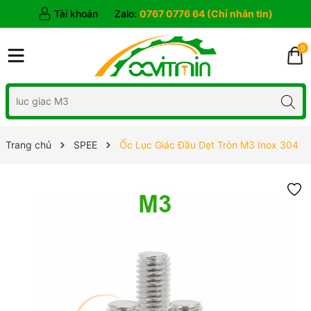
Tài khoản
Zalo:
0767 0776 64 (Chỉ nhắn tin)
0
Trang chủ
SPEE
Ốc Lục Giác Đầu Dẹt Tròn M3 Inox 304