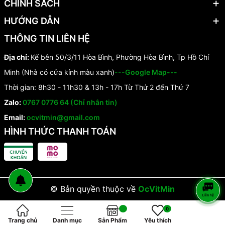
CHÍNH SÁCH
HƯỚNG DẪN
THÔNG TIN LIÊN HỆ
Địa chỉ:
Kế bên 50/3/11 Hòa Bình, Phường Hòa Bình, Tp Hồ Chí
Minh (Nhà có cửa kính màu xanh)
---Google Map---
Thời gian: 8h30 - 11h30 & 13h - 17h Từ Thứ 2 đến Thứ 7
Zalo:
0767 0776 64 (Chỉ nhắn tin)
Email:
ocvitmin@gmail.com
HÌNH THỨC THANH TOÁN
© Bản quyền thuộc về
OcVitMin
0
Trang chủ
Danh mục
Sản Phẩm
Yêu thích