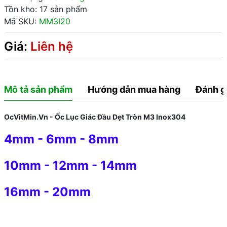
Tồn kho: 17 sản phẩm
Mã SKU:
MM3I20
Giá:
Liên hệ
Mô tả sản phẩm
Hướng dẫn mua hàng
Đánh g
OcVitMin.Vn - Ốc Lục Giác Đầu Dẹt Tròn M3 Inox304
4mm
-
6mm
-
8mm
10mm
-
12mm
-
14mm
16mm
-
20mm