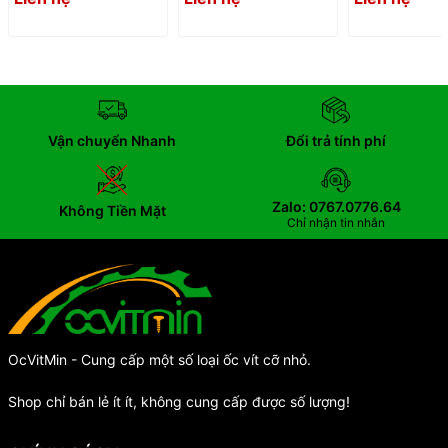
Vận chuyển Nhanh
Đổi trả tính phí
Zalo: 0767.0776.64
Không Tiền Mặt
Chỉ nhận tin nhắn
OcVitMin - Cung cấp một số loại ốc vít cỡ nhỏ.
Shop chỉ bán lẻ ít ít, không cung cấp được số lượng!