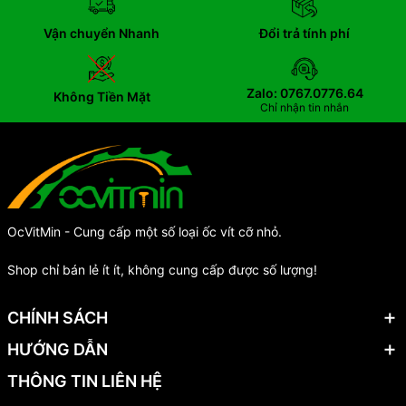
Vận chuyển Nhanh
Đổi trả tính phí
Zalo: 0767.0776.64
Không Tiền Mặt
Chỉ nhận tin nhắn
OcVitMin - Cung cấp một số loại ốc vít cỡ nhỏ.
Shop chỉ bán lẻ ít ít, không cung cấp được số lượng!
CHÍNH SÁCH
HƯỚNG DẪN
THÔNG TIN LIÊN HỆ