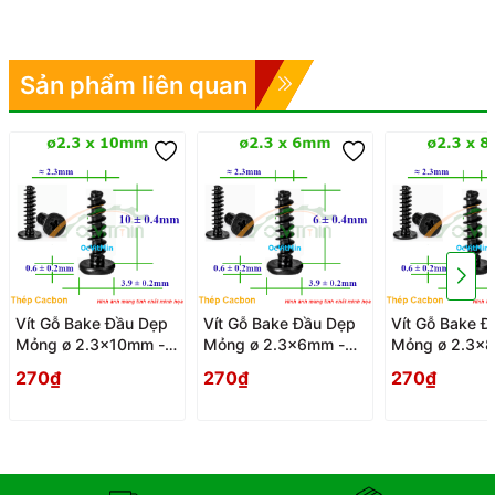
Sản phẩm liên quan
Vít Gỗ Bake Đầu Dẹp
Vít Gỗ Bake Đầu Dẹp
Vít Gỗ Bake Đ
Mỏng ø 2.3x10mm -
Mỏng ø 2.3x6mm -
Mỏng ø 2.3x
Vit Go Dau Pake Dep
Vit Go Dau Pake Dep
Vit Go Dau Pa
270₫
270₫
270₫
Mong
Mong
Mong