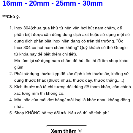
16mm
-
20mm
-
25mm
-
30mm
***Chú ý:
Inox 304(chưa qua khử từ nên vẫn hơi hút nam châm, để
phân biệt được cần dùng dung dịch axit hoặc sử dụng một số
dung dịch phân biệt inox hiện đang có trên thị trường. "Ốc
Inox 304 có hút nam châm không" Quý khách có thể Google
từ khóa này để biết thêm chi tiết).
Mà túm lại sử dụng nam châm để hút ốc thì đi tìm shop khác
giùm.
Phải sử dụng thước kẹp để xác định kích thước ốc, không sử
dụng thước khác (thước nhựa, thước dây, thước thẳng.....)
Kích thước mô tả chỉ tương đối dùng để tham khảo, cần chính
xác từng mm thì không có.
Màu sắc của mỗi đợt hàng/ mỗi loại là khác nhau không đồng
nhất.
Shop KHÔNG hỗ trợ đổi trả. Nếu có thì sẽ tính phí.
Xem thêm