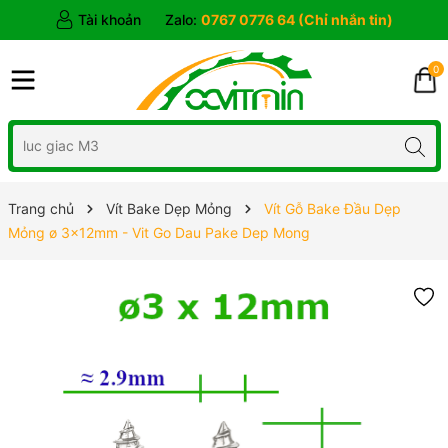
Tài khoản
Zalo:
0767 0776 64 (Chỉ nhắn tin)
0
Trang chủ
Vít Bake Dẹp Mỏng
Vít Gỗ Bake Đầu Dẹp
Mỏng ø 3x12mm - Vit Go Dau Pake Dep Mong