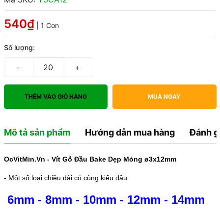
540₫
| 1 Con
Số lượng:
−
+
THÊM VÀO GIỎ HÀNG
MUA NGAY
Mô tả sản phẩm
Hướng dẫn mua hàng
Đánh g
OcVitMin.Vn - Vít Gỗ Đầu Bake Dẹp Mỏng ø3x12mm
- Một số loại chiều dài có cùng kiểu đầu:
6mm
-
8mm
-
10mm
-
12mm
-
14mm