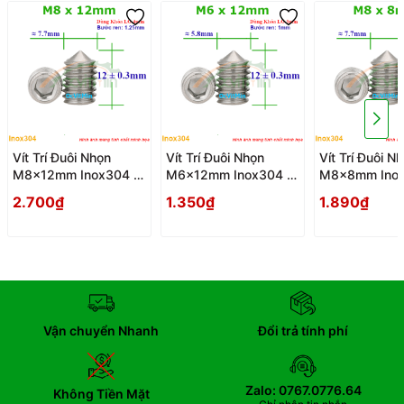
Vít Trí Đuôi Nhọn
Vít Trí Đuôi Nhọn
Vít Trí Đuôi N
M8x12mm Inox304 -
M6x12mm Inox304 -
M8x8mm Inox
Vit Tri Duoi Nhon
Vit Tri Duoi Nhon
Vit Tri Duoi N
2.700₫
1.350₫
1.890₫
Vận chuyển Nhanh
Đổi trả tính phí
Zalo: 0767.0776.64
Không Tiền Mặt