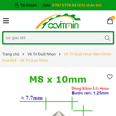
Tài khoản
Zalo:
0767 0776 64 (Chỉ nhắn tin)
0
Trang chủ
Vít Trí Đuôi Nhọn
Vít Trí Đuôi Nhọn M8x10mm
Inox304 - Vit Tri Duoi Nhon