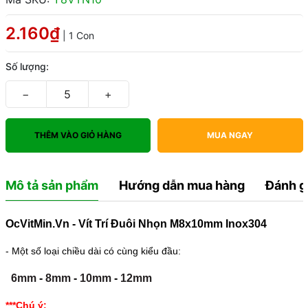
2.160₫
| 1 Con
Số lượng:
−
+
THÊM VÀO GIỎ HÀNG
MUA NGAY
Mô tả sản phẩm
Hướng dẫn mua hàng
Đánh g
OcVitMin.Vn - Vít Trí Đuôi Nhọn M8x10mm Inox304
- Một số loại chiều dài có cùng kiểu đầu:
6mm
-
8mm
-
10mm
-
12mm
***Chú ý: