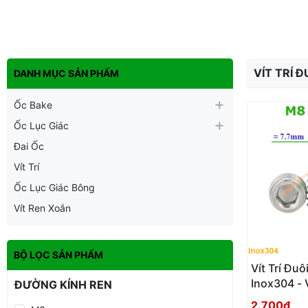
VÍT TRÍ 
DANH MỤC SẢN PHẨM
Ốc Bake
Ốc Lục Giác
Đai Ốc
Vít Trí
Ốc Lục Giác Bông
Vít Ren Xoắn
BỘ LỌC SẢN PHẨM
Vít Trí Đ
Inox304 - 
ĐƯỜNG KÍNH REN
2.700₫