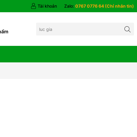
Tài khoản
Zalo:
0767 0776 64 (Chỉ nhắn tin)
hẩm