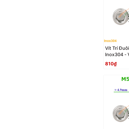
Vít Trí Đ
Inox304 - 
810₫