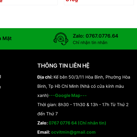
Zalo: 0767.0776.64
n Mặt
Chỉ nhận tin nhắn
THÔNG TIN LIÊN HỆ
g
Địa chỉ:
Kế bên 50/3/11 Hòa Bình, Phường Hòa
Bình, Tp Hồ Chí Minh (Nhà có cửa kính màu
n
xanh)
---Google Map---
Thời gian: 8h30 - 11h30 & 13h - 17h Từ Thứ 2
đến Thứ 7
Zalo:
0767 0776 64 (Chỉ nhắn tin)
Email:
ocvitmin@gmail.com