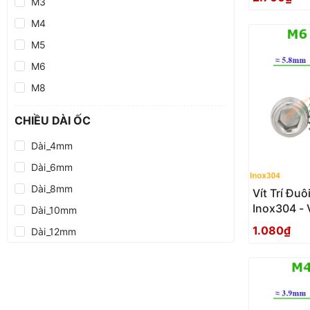
M3
M4
M5
M6
M8
CHIỀU DÀI ỐC
Dài_4mm
Dài_6mm
Dài_8mm
Vít Trí Đ
Inox304 - 
Dài_10mm
1.080₫
Dài_12mm