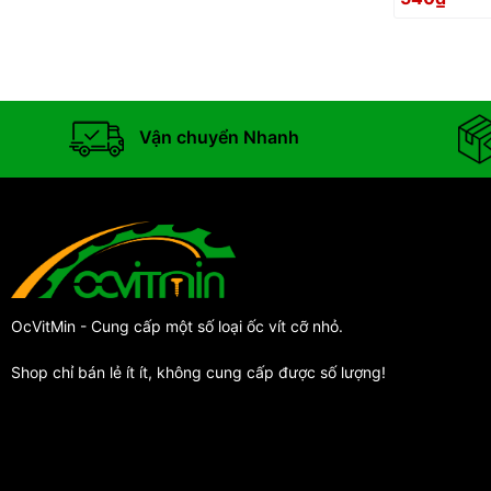
Vận chuyển Nhanh
OcVitMin - Cung cấp một số loại ốc vít cỡ nhỏ.
Shop chỉ bán lẻ ít ít, không cung cấp được số lượng!