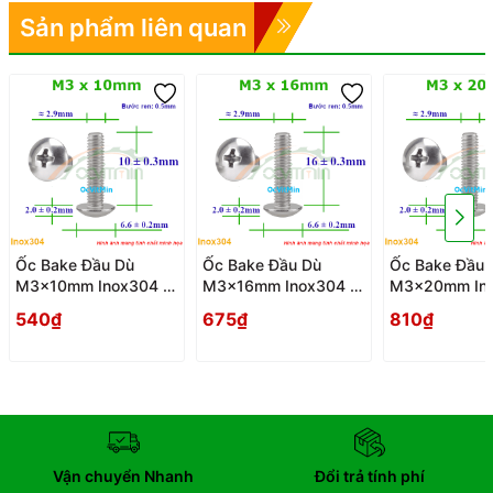
Sản phẩm liên quan
Ốc Bake Đầu Dù
Ốc Bake Đầu Dù
Ốc Bake Đầu 
M3x10mm Inox304 -
M3x16mm Inox304 -
M3x20mm Ino
Oc PaKe Dau Du
Oc PaKe Dau Du
Oc PaKe Dau 
540₫
675₫
810₫
Vận chuyển Nhanh
Đổi trả tính phí