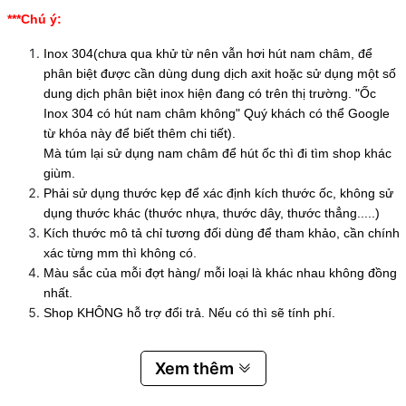
***Chú ý:
Inox 304(chưa qua khử từ nên vẫn hơi hút nam châm, để
phân biệt được cần dùng dung dịch axit hoặc sử dụng một số
dung dịch phân biệt inox hiện đang có trên thị trường. "Ốc
Inox 304 có hút nam châm không" Quý khách có thể Google
từ khóa này để biết thêm chi tiết).
Mà túm lại sử dụng nam châm để hút ốc thì đi tìm shop khác
giùm.
Phải sử dụng thước kẹp để xác định kích thước ốc, không sử
dụng thước khác (thước nhựa, thước dây, thước thẳng.....)
Kích thước mô tả chỉ tương đối dùng để tham khảo, cần chính
xác từng mm thì không có.
Màu sắc của mỗi đợt hàng/ mỗi loại là khác nhau không đồng
nhất.
Shop KHÔNG hỗ trợ đổi trả. Nếu có thì sẽ tính phí.
Xem thêm