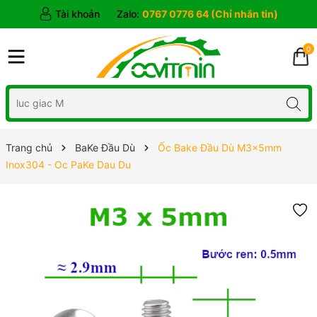
Tài khoản
Zalo:
0767 0776 64 (Chỉ nhắn tin)
0
Trang chủ
BaKe Đầu Dù
Ốc Bake Đầu Dù M3x5mm
Inox304 - Oc PaKe Dau Du