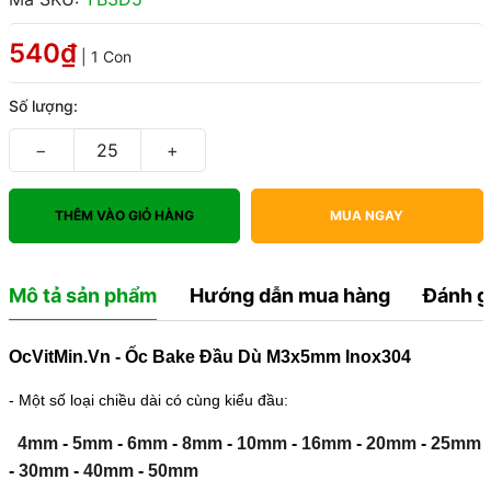
540₫
| 1 Con
Số lượng:
−
+
THÊM VÀO GIỎ HÀNG
MUA NGAY
Mô tả sản phẩm
Hướng dẫn mua hàng
Đánh g
OcVitMin.Vn - Ốc Bake Đầu Dù M3x5mm Inox304
- Một số loại chiều dài có cùng kiểu đầu:
4mm
-
5mm
-
6mm
-
8mm
-
10mm
-
16mm
-
20mm
-
25mm
-
30mm
-
40mm
-
50mm