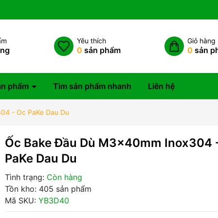
ẩm
Yêu thích
Giỏ hàng
àng
0
sản phẩm
0
sản p
ản phẩm
Tìm sản phẩm nhanh
Liên hệ
04 - Oc PaKe Dau Du
Ốc Bake Đầu Dù M3x40mm Inox304 
PaKe Dau Du
Tình trạng:
Còn hàng
Tồn kho: 405 sản phẩm
Mã SKU:
YB3D40