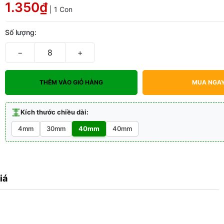
1.350₫
| 1 Con
Số lượng:
−
+
THÊM VÀO GIỎ HÀNG
MUA NGA
Kích thước chiều dài:
4mm
30mm
40mm
40mm
iá