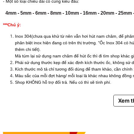
- Một số loại chiều dài có cùng kiểu đầu:
4mm
-
5mm
-
6mm
-
8mm
-
10mm
-
16mm
-
20mm
-
25mm
***Chú ý:
Inox 304(chưa qua khử từ nên vẫn hơi hút nam châm, để phân 
phân biệt inox hiện đang có trên thị trường. "Ốc Inox 304 có
thêm chi tiết).
Mà túm lại sử dụng nam châm để hút ốc thì đi tìm shop khác g
Phải sử dụng thước kẹp để xác định kích thước ốc, không sử d
Kích thước mô tả chỉ tương đối dùng để tham khảo, cần chính
Màu sắc của mỗi đợt hàng/ mỗi loại là khác nhau không đồng 
Shop KHÔNG hỗ trợ đổi trả. Nếu có thì sẽ tính phí.
Xem 