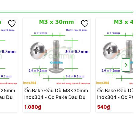
3x25mm
Ốc Bake Đầu Dù M3x30mm
Ốc Bake Đầu D
e Dau Du
Inox304 - Oc PaKe Dau Du
Inox304 - 
1.080₫
540₫