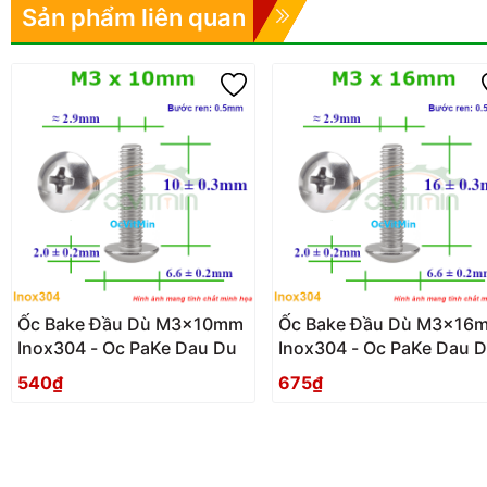
Sản phẩm liên quan
Ốc Bake Đầu Dù M3x10mm
Ốc Bake Đầu Dù M3x16
Inox304 - Oc PaKe Dau Du
Inox304 - Oc PaKe Dau 
540₫
675₫