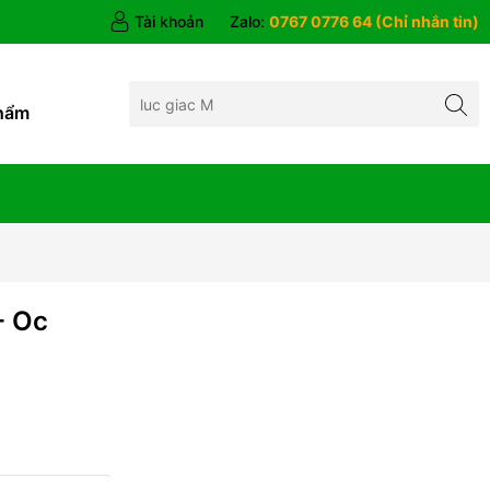
Tài khoản
Zalo:
0767 0776 64 (Chỉ nhắn tin)
hẩm
- Oc