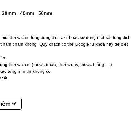
-
30mm
-
40mm
-
50mm
biệt được cần dùng dung dịch axit hoặc sử dụng một số dung dịch
 hút nam châm không" Quý khách có thể Google từ khóa này để biết
iùm.
ụng thước khác (thước nhựa, thước dây, thước thẳng.....)
 xác từng mm thì không có.
nhất.
thêm