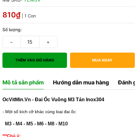
810₫
| 1 Con
Số lượng:
−
+
THÊM VÀO GIỎ HÀNG
MUA NGAY
Mô tả sản phẩm
Hướng dẫn mua hàng
Đánh g
OcVitMin.Vn - Đai Ốc Vuông M3 Tán Inox304
- Một số kích cỡ khác cùng loại đai ốc:
M3
-
M4
-
M5
-
M6
-
M8
-
M10
***Chú ý: