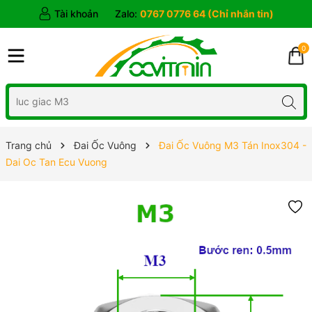
Tài khoản
Zalo:
0767 0776 64 (Chỉ nhắn tin)
0
Trang chủ
Đai Ốc Vuông
Đai Ốc Vuông M3 Tán Inox304 -
Dai Oc Tan Ecu Vuong