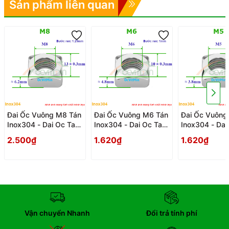
Sản phẩm liên quan
Đai Ốc Vuông M8 Tán
Đai Ốc Vuông M6 Tán
Đai Ốc Vuông
Inox304 - Dai Oc Tan
Inox304 - Dai Oc Tan
Inox304 - Dai
Ecu Vuong
Ecu Vuong
Ecu Vuong
2.500₫
1.620₫
1.620₫
Vận chuyển Nhanh
Đổi trả tính phí