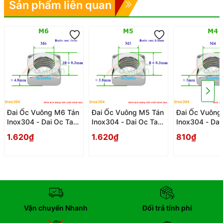
Sản phẩm liên quan
Đai Ốc Vuông M6 Tán
Đai Ốc Vuông M5 Tán
Đai Ốc Vuông
Inox304 - Dai Oc Tan
Inox304 - Dai Oc Tan
Inox304 - Dai
Ecu Vuong
Ecu Vuong
Ecu Vuong
1.620₫
1.620₫
810₫
Vận chuyển Nhanh
Đổi trả tính phí