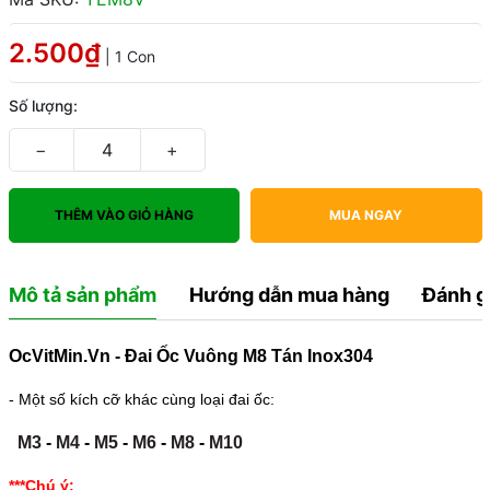
2.500₫
| 1 Con
Số lượng:
−
+
THÊM VÀO GIỎ HÀNG
MUA NGAY
Mô tả sản phẩm
Hướng dẫn mua hàng
Đánh g
OcVitMin.Vn - Đai Ốc Vuông M8 Tán Inox304
- Một số kích cỡ khác cùng loại đai ốc:
M3
-
M4
-
M5
-
M6
-
M8
-
M10
***Chú ý: