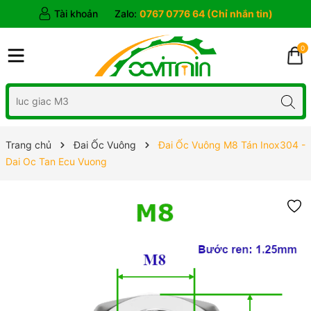
Tài khoản
Zalo:
0767 0776 64 (Chỉ nhắn tin)
0
Trang chủ
Đai Ốc Vuông
Đai Ốc Vuông M8 Tán Inox304 -
Dai Oc Tan Ecu Vuong